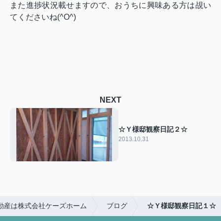
また進捗状況載せますので、おうちに興味ある方は覘い
てくださいね(^O^)
NEXT
☆Ｙ様邸観察日記２☆
2013.10.31
動産は株式会社ケーズホーム
ブログ
☆Ｙ様邸観察日記１☆