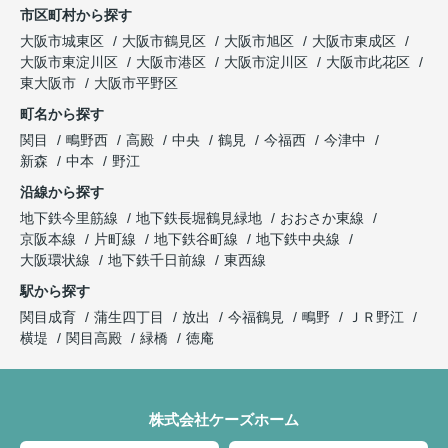
市区町村から探す
大阪市城東区
大阪市鶴見区
大阪市旭区
大阪市東成区
大阪市東淀川区
大阪市港区
大阪市淀川区
大阪市此花区
東大阪市
大阪市平野区
町名から探す
関目
鴫野西
高殿
中央
鶴見
今福西
今津中
新森
中本
野江
沿線から探す
地下鉄今里筋線
地下鉄長堀鶴見緑地
おおさか東線
京阪本線
片町線
地下鉄谷町線
地下鉄中央線
大阪環状線
地下鉄千日前線
東西線
駅から探す
関目成育
蒲生四丁目
放出
今福鶴見
鴫野
ＪＲ野江
横堤
関目高殿
緑橋
徳庵
株式会社ケーズホーム