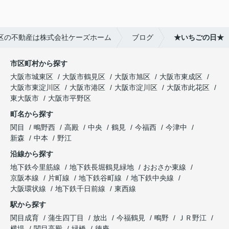
区の不動産は株式会社ケーズホーム
ブログ
★いちごの日★
市区町村から探す
大阪市城東区
大阪市鶴見区
大阪市旭区
大阪市東成区
大阪市東淀川区
大阪市港区
大阪市淀川区
大阪市此花区
東大阪市
大阪市平野区
町名から探す
関目
鴫野西
高殿
中央
鶴見
今福西
今津中
新森
中本
野江
沿線から探す
地下鉄今里筋線
地下鉄長堀鶴見緑地
おおさか東線
京阪本線
片町線
地下鉄谷町線
地下鉄中央線
大阪環状線
地下鉄千日前線
東西線
駅から探す
関目成育
蒲生四丁目
放出
今福鶴見
鴫野
ＪＲ野江
横堤
関目高殿
緑橋
徳庵