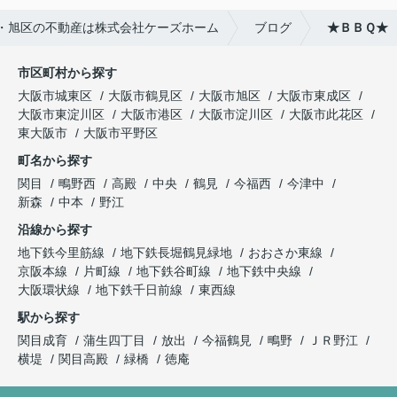
・旭区の不動産は株式会社ケーズホーム
ブログ
★ＢＢＱ★
市区町村から探す
大阪市城東区
大阪市鶴見区
大阪市旭区
大阪市東成区
大阪市東淀川区
大阪市港区
大阪市淀川区
大阪市此花区
東大阪市
大阪市平野区
町名から探す
関目
鴫野西
高殿
中央
鶴見
今福西
今津中
新森
中本
野江
沿線から探す
地下鉄今里筋線
地下鉄長堀鶴見緑地
おおさか東線
京阪本線
片町線
地下鉄谷町線
地下鉄中央線
大阪環状線
地下鉄千日前線
東西線
駅から探す
関目成育
蒲生四丁目
放出
今福鶴見
鴫野
ＪＲ野江
横堤
関目高殿
緑橋
徳庵