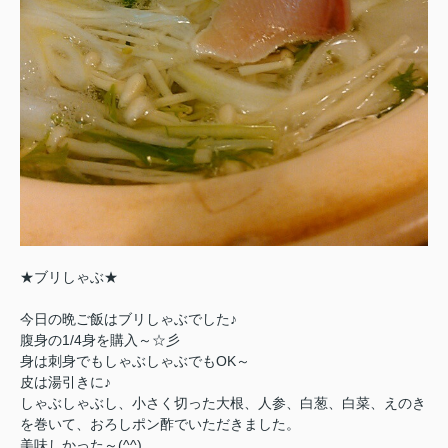
★ブリしゃぶ★
今日の晩ご飯はブリしゃぶでした♪
腹身の1/4身を購入～☆彡
身は刺身でもしゃぶしゃぶでもOK～
皮は湯引きに♪
しゃぶしゃぶし、小さく切った大根、人参、白葱、白菜、えのき
を巻いて、おろしポン酢でいただきました。
美味しかった～(^^)