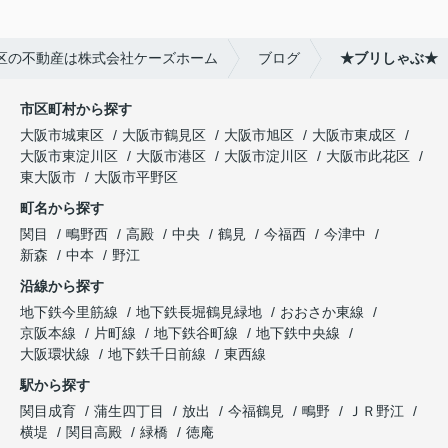
区の不動産は株式会社ケーズホーム
ブログ
★ブリしゃぶ★
市区町村から探す
大阪市城東区
大阪市鶴見区
大阪市旭区
大阪市東成区
大阪市東淀川区
大阪市港区
大阪市淀川区
大阪市此花区
東大阪市
大阪市平野区
町名から探す
関目
鴫野西
高殿
中央
鶴見
今福西
今津中
新森
中本
野江
沿線から探す
地下鉄今里筋線
地下鉄長堀鶴見緑地
おおさか東線
京阪本線
片町線
地下鉄谷町線
地下鉄中央線
大阪環状線
地下鉄千日前線
東西線
駅から探す
関目成育
蒲生四丁目
放出
今福鶴見
鴫野
ＪＲ野江
横堤
関目高殿
緑橋
徳庵