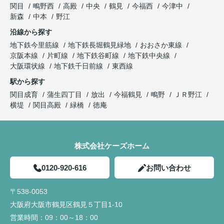
関目
鴫野西
高殿
中央
鶴見
今福西
今津中
新森
中本
野江
沿線から探す
地下鉄今里筋線
地下鉄長堀鶴見緑地
おおさか東線
京阪本線
片町線
地下鉄谷町線
地下鉄中央線
大阪環状線
地下鉄千日前線
東西線
駅から探す
関目成育
蒲生四丁目
放出
今福鶴見
鴫野
ＪＲ野江
横堤
関目高殿
緑橋
徳庵
株式会社ケーズホーム
0120-920-616
お問い合わせ
〒538-0053
大阪府大阪市鶴見区鶴見５丁目1-10
営業時間：
09：00～18：00