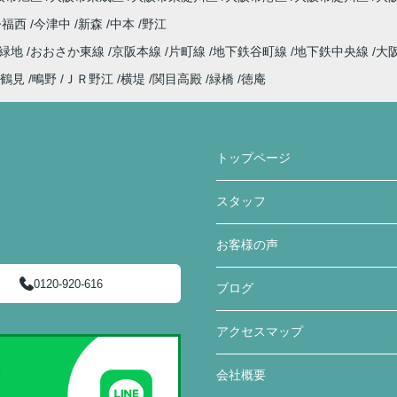
今福西
今津中
新森
中本
野江
見緑地
おおさか東線
京阪本線
片町線
地下鉄谷町線
地下鉄中央線
大
鶴見
鴫野
ＪＲ野江
横堤
関目高殿
緑橋
徳庵
トップページ
スタッフ
お客様の声
0120-920-616
ブログ
アクセスマップ
会社概要