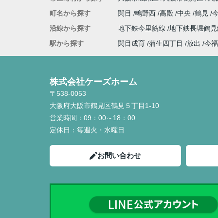
町名から探す
関目
鴫野西
高殿
中央
鶴見
沿線から探す
地下鉄今里筋線
地下鉄長堀鶴
駅から探す
関目成育
蒲生四丁目
放出
今福
株式会社ケーズホーム
〒538-0053
大阪府大阪市鶴見区鶴見５丁目1-10
営業時間：
09：00～18：00
定休日：
毎週火・水曜日
お問い合わせ