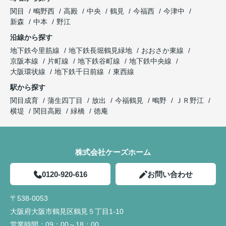
関目
鴫野西
高殿
中央
鶴見
今福西
今津中
新森
中本
野江
沿線から探す
地下鉄今里筋線
地下鉄長堀鶴見緑地
おおさか東線
京阪本線
片町線
地下鉄谷町線
地下鉄中央線
大阪環状線
地下鉄千日前線
東西線
駅から探す
関目成育
蒲生四丁目
放出
今福鶴見
鴫野
ＪＲ野江
横堤
関目高殿
緑橋
徳庵
株式会社ケーズホーム
0120-920-616
お問い合わせ
〒538-0053
大阪府大阪市鶴見区鶴見５丁目1-10
営業時間：
09：00～18：00