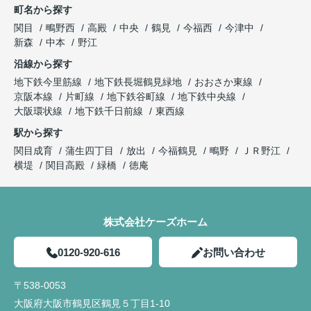
町名から探す
関目
鴫野西
高殿
中央
鶴見
今福西
今津中
新森
中本
野江
沿線から探す
地下鉄今里筋線
地下鉄長堀鶴見緑地
おおさか東線
京阪本線
片町線
地下鉄谷町線
地下鉄中央線
大阪環状線
地下鉄千日前線
東西線
駅から探す
関目成育
蒲生四丁目
放出
今福鶴見
鴫野
ＪＲ野江
横堤
関目高殿
緑橋
徳庵
株式会社ケーズホーム
0120-920-616
お問い合わせ
〒538-0053
大阪府大阪市鶴見区鶴見５丁目1-10