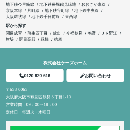
地下鉄今里筋線
地下鉄長堀鶴見緑地
おおさか東線
京阪本線
片町線
地下鉄谷町線
地下鉄中央線
大阪環状線
地下鉄千日前線
東西線
駅から探す
関目成育
蒲生四丁目
放出
今福鶴見
鴫野
ＪＲ野江
横堤
関目高殿
緑橋
徳庵
株式会社ケーズホーム
0120-920-616
お問い合わせ
〒538-0053
大阪府大阪市鶴見区鶴見５丁目1-10
営業時間：
09：00～18：00
定休日：
毎週火・水曜日