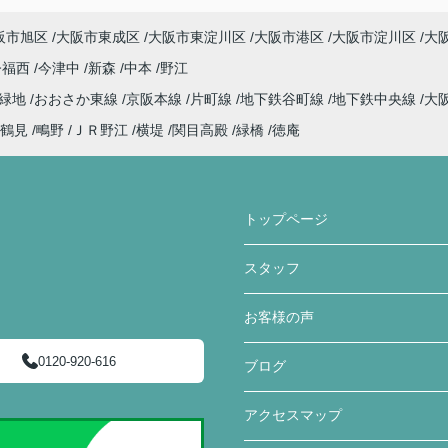
阪市旭区
大阪市東成区
大阪市東淀川区
大阪市港区
大阪市淀川区
大
今福西
今津中
新森
中本
野江
見緑地
おおさか東線
京阪本線
片町線
地下鉄谷町線
地下鉄中央線
大
鶴見
鴫野
ＪＲ野江
横堤
関目高殿
緑橋
徳庵
トップページ
スタッフ
お客様の声
0120-920-616
ブログ
アクセスマップ