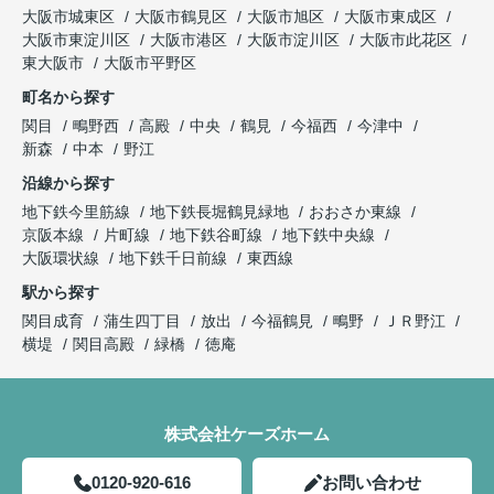
大阪市城東区
大阪市鶴見区
大阪市旭区
大阪市東成区
大阪市東淀川区
大阪市港区
大阪市淀川区
大阪市此花区
東大阪市
大阪市平野区
町名から探す
関目
鴫野西
高殿
中央
鶴見
今福西
今津中
新森
中本
野江
沿線から探す
地下鉄今里筋線
地下鉄長堀鶴見緑地
おおさか東線
京阪本線
片町線
地下鉄谷町線
地下鉄中央線
大阪環状線
地下鉄千日前線
東西線
駅から探す
関目成育
蒲生四丁目
放出
今福鶴見
鴫野
ＪＲ野江
横堤
関目高殿
緑橋
徳庵
株式会社ケーズホーム
0120-920-616
お問い合わせ