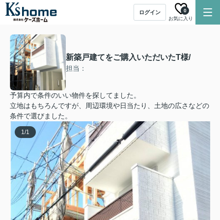
0
ログイン
お気に入り
新築戸建てをご購入いただいたT様/
担当：
予算内で条件のいい物件を探してました。
立地はもちろんですが、周辺環境や日当たり、土地の広さなどの
条件で選びました。
1
/
1