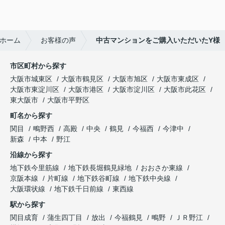
ホーム
お客様の声
中古マンションをご購入いただいたY様
市区町村から探す
大阪市城東区
大阪市鶴見区
大阪市旭区
大阪市東成区
大阪市東淀川区
大阪市港区
大阪市淀川区
大阪市此花区
東大阪市
大阪市平野区
町名から探す
関目
鴫野西
高殿
中央
鶴見
今福西
今津中
新森
中本
野江
沿線から探す
地下鉄今里筋線
地下鉄長堀鶴見緑地
おおさか東線
京阪本線
片町線
地下鉄谷町線
地下鉄中央線
大阪環状線
地下鉄千日前線
東西線
駅から探す
関目成育
蒲生四丁目
放出
今福鶴見
鴫野
ＪＲ野江