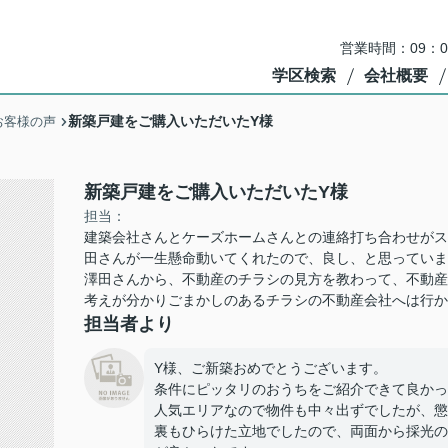
営業時間：09：
学区検索
会社概要
新築戸建をご購入いただいたY様
お客様の声
新築戸建をご購入いただいたY様
担当：
建築会社さんとケーズホームさんとの連絡打ち合わせがス
田さんが一生懸命動いてくれたので、良し、と思っていま
澤田さんから、不動産のチラシの見方を教わって、不動産
考えが分かりごまかしのあるチラシの不動産会社へは行か
担当者より
Y様、ご新築おめでとうございます。
条件にピッタリのおうちをご紹介できて良かっ
人気エリアなので物件も中々出ずでしたが、懲
裏もひらけた立地でしたので、両面から採光の