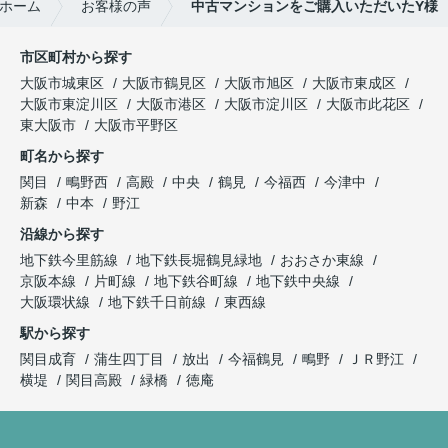
ホーム
お客様の声
中古マンションをご購入いただいたY様
市区町村から探す
大阪市城東区
大阪市鶴見区
大阪市旭区
大阪市東成区
大阪市東淀川区
大阪市港区
大阪市淀川区
大阪市此花区
東大阪市
大阪市平野区
町名から探す
関目
鴫野西
高殿
中央
鶴見
今福西
今津中
新森
中本
野江
沿線から探す
地下鉄今里筋線
地下鉄長堀鶴見緑地
おおさか東線
京阪本線
片町線
地下鉄谷町線
地下鉄中央線
大阪環状線
地下鉄千日前線
東西線
駅から探す
関目成育
蒲生四丁目
放出
今福鶴見
鴫野
ＪＲ野江
横堤
関目高殿
緑橋
徳庵