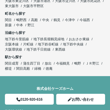
大阪市東淀川区
大阪市港区
大阪市淀川区
大阪市此花区
東大阪市
大阪市平野区
町名から探す
関目
鴫野西
高殿
中央
鶴見
今津中
今福西
新森
中本
野江
沿線から探す
地下鉄今里筋線
地下鉄長堀鶴見緑地
おおさか東線
京阪本線
片町線
地下鉄谷町線
地下鉄中央線
大阪環状線
地下鉄千日前線
東西線
駅から探す
関目成育
蒲生四丁目
放出
今福鶴見
鴫野
ＪＲ野江
横堤
関目高殿
緑橋
徳庵
株式会社ケーズホーム
0120-920-616
お問い合わせ