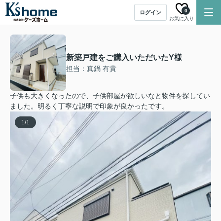
0
ログイン
お気に入り
新築戸建をご購入いただいたY様
担当：真鍋 有貴
子供も大きくなったので、子供部屋が欲しいなと物件を探してい
ました。明るく丁寧な説明で印象が良かったです。
1
/
1