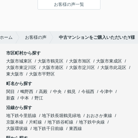
お客様の声一覧
ホーム
お客様の声
中古マンションをご購入いただいたY様
市区町村から探す
大阪市城東区
大阪市鶴見区
大阪市旭区
大阪市東成区
大阪市東淀川区
大阪市港区
大阪市淀川区
大阪市此花区
東大阪市
大阪市平野区
町名から探す
関目
鴫野西
高殿
中央
鶴見
今福西
今津中
新森
中本
野江
沿線から探す
地下鉄今里筋線
地下鉄長堀鶴見緑地
おおさか東線
京阪本線
片町線
地下鉄谷町線
地下鉄中央線
大阪環状線
地下鉄千日前線
東西線