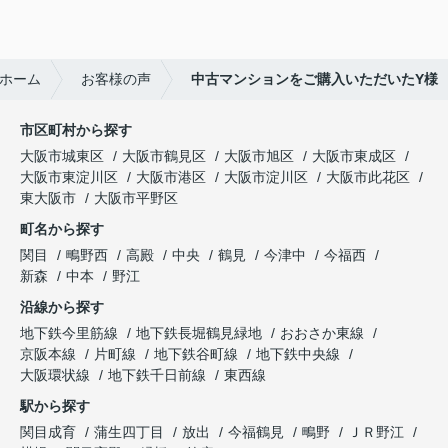
ホーム
お客様の声
中古マンションをご購入いただいたY様
市区町村から探す
大阪市城東区
大阪市鶴見区
大阪市旭区
大阪市東成区
大阪市東淀川区
大阪市港区
大阪市淀川区
大阪市此花区
東大阪市
大阪市平野区
町名から探す
関目
鴫野西
高殿
中央
鶴見
今津中
今福西
新森
中本
野江
沿線から探す
地下鉄今里筋線
地下鉄長堀鶴見緑地
おおさか東線
京阪本線
片町線
地下鉄谷町線
地下鉄中央線
大阪環状線
地下鉄千日前線
東西線
駅から探す
関目成育
蒲生四丁目
放出
今福鶴見
鴫野
ＪＲ野江