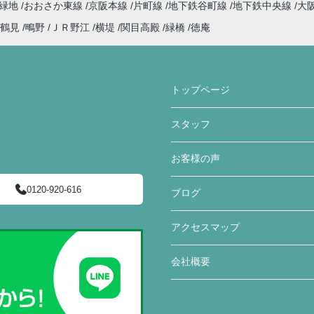
見緑地
おおさか東線
京阪本線
片町線
地下鉄谷町線
地下鉄中央線
大
鶴見
鴫野
ＪＲ野江
横堤
関目高殿
緑橋
徳庵
トップページ
スタッフ
お客様の声
0120-920-616
ブログ
アクセスマップ
会社概要