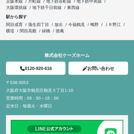
京阪本線
片町線
地下鉄谷町線
地下鉄中央線
大阪環状線
地下鉄千日前線
東西線
駅から探す
関目成育
蒲生四丁目
放出
今福鶴見
鴫野
ＪＲ野江
横堤
関目高殿
緑橋
徳庵
株式会社ケーズホーム
0120-920-616
お問い合わせ
〒538-0053
大阪府大阪市鶴見区鶴見５丁目1-10
営業時間：
09：00～18：00
定休日：
毎週火・水曜日