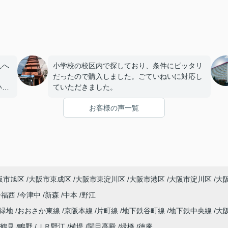
んへ
小学校の校区内で探しており、条件にピッタリ
だったので購入しました。ごていねいに対応し
いま
ていただきました。
お客様の声一覧
阪市旭区
大阪市東成区
大阪市東淀川区
大阪市港区
大阪市淀川区
大
今福西
今津中
新森
中本
野江
見緑地
おおさか東線
京阪本線
片町線
地下鉄谷町線
地下鉄中央線
大
鶴見
鴫野
ＪＲ野江
横堤
関目高殿
緑橋
徳庵