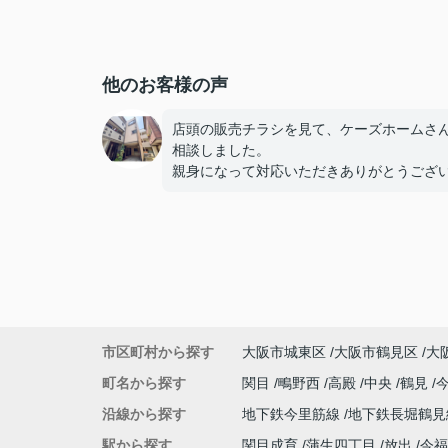
他のお客様の声
店頭の販売チラシを見て、ケーズホームさ
相談しました。
親身になって対応いただきありがとうござ
した。
市区町村から探す
大阪市城東区
大阪市鶴見区
大
町名から探す
関目
鴫野西
高殿
中央
鶴見
沿線から探す
地下鉄今里筋線
地下鉄長堀鶴
駅から探す
関目成育
蒲生四丁目
放出
今福