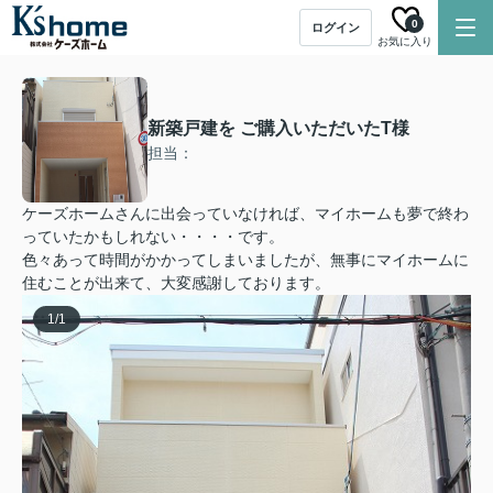
0
ログイン
お気に入り
新築戸建を ご購入いただいたT様
担当：
ケーズホームさんに出会っていなければ、マイホームも夢で終わ
っていたかもしれない・・・・です。
色々あって時間がかかってしまいましたが、無事にマイホームに
住むことが出来て、大変感謝しております。
1
/
1