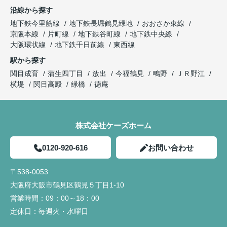
沿線から探す
地下鉄今里筋線
地下鉄長堀鶴見緑地
おおさか東線
京阪本線
片町線
地下鉄谷町線
地下鉄中央線
大阪環状線
地下鉄千日前線
東西線
駅から探す
関目成育
蒲生四丁目
放出
今福鶴見
鴫野
ＪＲ野江
横堤
関目高殿
緑橋
徳庵
株式会社ケーズホーム
0120-920-616
お問い合わせ
〒538-0053
大阪府大阪市鶴見区鶴見５丁目1-10
営業時間：
09：00～18：00
定休日：
毎週火・水曜日