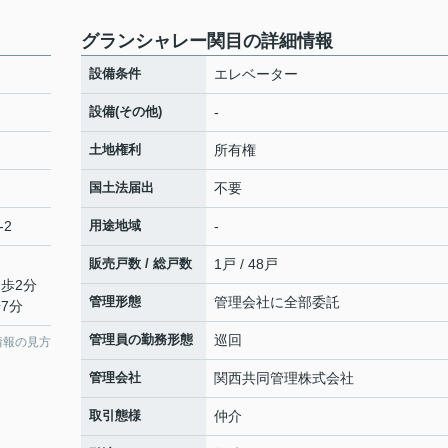
グランシャレー関目の詳細情報
設備条件
エレベーター
設備(その他)
-
土地権利
所有権
国土法届出
不要
-2
用途地域
-
販売戸数 / 総戸数
1戸 / 48戸
徒歩2分
管理形態
管理会社に全部委託
7分
管理員の勤務形態
巡回
情報の見方
管理会社
関西共同管理株式会社
取引態様
仲介