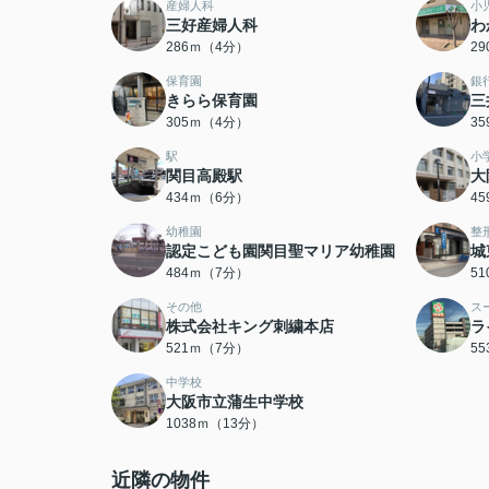
産婦人科
小
三好産婦人科
わ
286ｍ（4分）
2
保育園
銀
きらら保育園
三
305ｍ（4分）
3
駅
小
関目高殿駅
大
434ｍ（6分）
4
幼稚園
整
認定こども園関目聖マリア幼稚園
城
484ｍ（7分）
5
その他
ス
株式会社キング刺繍本店
ラ
521ｍ（7分）
5
中学校
大阪市立蒲生中学校
1038ｍ（13分）
近隣の物件