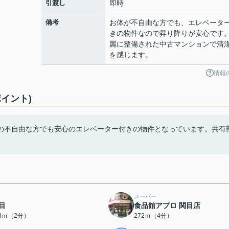
引渡し
即時
備考
お体が不自由な方でも、エレベータ
きの物件なので昇り降りが安心です
麗に整備された中古マンションで清
を感じます。
情報
イント)
の不自由な方でも安心のエレベーター付きの物件となっています。共有
スーパー
目
食品館アプロ 関目店
18ｍ（2分）
272ｍ（4分）