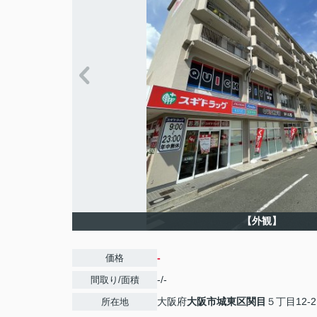
【外観】
-
価格
-/-
間取り/面積
大阪府
大阪市城東区
関目
５丁目12-2
所在地