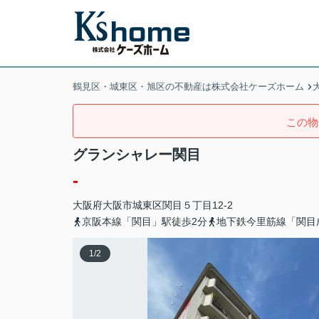
鶴見区・城東区・旭区の不動産は株式会社ケーズホーム
この物
グランシャレー関目
-
大阪府
大阪市城東区
関目
５丁目12-2
京阪本線「関目」駅徒歩2分
地下鉄今里筋線「関目
1
/
2