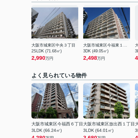
大阪市城東区中央３丁目
大阪市城東区今福東１丁目
2SLDK (71.68㎡)
3DK (49.05㎡)
3
2,990
2,498
4
万円
万円
よく見られている物件
大阪市城東区今福西６丁目
大阪市城東区放出西１丁目
3LDK (66.24㎡)
3LDK (64.01㎡)
3
4,280
3,680
4