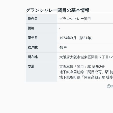
グランシャレー関目の基本情報
物件名
グランシャレー関目
価格
-
築年月
1974年9月（築51年）
総戸数
48戸
所在地
大阪府
大阪市城東区
関目
５丁目12
交通
京阪本線
「
関目
」駅 徒歩2分
地下鉄今里筋線
「
関目成育
」駅 
地下鉄谷町線
「
関目高殿
」駅 徒歩