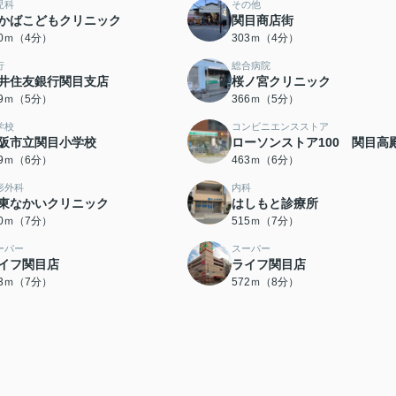
児科
その他
かばこどもクリニック
関目商店街
90ｍ（4分）
303ｍ（4分）
行
総合病院
井住友銀行関目支店
桜ノ宮クリニック
59ｍ（5分）
366ｍ（5分）
学校
コンビニエンスストア
阪市立関目小学校
ローソンストア100 関目高
59ｍ（6分）
463ｍ（6分）
形外科
内科
東なかいクリニック
はしもと診療所
10ｍ（7分）
515ｍ（7分）
ーパー
スーパー
イフ関目店
ライフ関目店
53ｍ（7分）
572ｍ（8分）