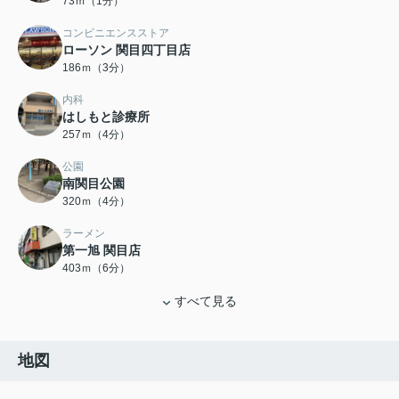
73ｍ（1分）
コンビニエンスストア
ローソン 関目四丁目店
186ｍ（3分）
内科
はしもと診療所
257ｍ（4分）
公園
南関目公園
320ｍ（4分）
ラーメン
第一旭 関目店
403ｍ（6分）
すべて見る
地図