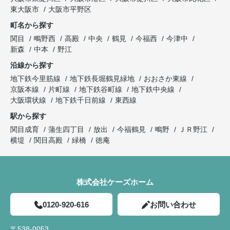
東大阪市
大阪市平野区
町名から探す
関目
鴫野西
高殿
中央
鶴見
今福西
今津中
新森
中本
野江
沿線から探す
地下鉄今里筋線
地下鉄長堀鶴見緑地
おおさか東線
京阪本線
片町線
地下鉄谷町線
地下鉄中央線
大阪環状線
地下鉄千日前線
東西線
駅から探す
関目成育
蒲生四丁目
放出
今福鶴見
鴫野
ＪＲ野江
横堤
関目高殿
緑橋
徳庵
株式会社ケーズホーム
0120-920-616
お問い合わせ
〒538-0053