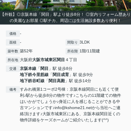
【外観】◎京阪本線「関目」駅より徒歩8分！ ◎室内リフォーム歴あり
の美麗なお部屋 ◎駅チカ、周辺には生活施設多数あり便利！
-
価格
-
3LDK
面積
間取り
築52年
1階/11階建
築年数
所在階
大阪府
大阪市城東区
関目
４丁目
所在地
京阪本線
「
関目
」駅 徒歩8分
交通
地下鉄今里筋線
「
関目成育
」駅 徒歩9分
地下鉄谷町線
「
関目高殿
」駅 徒歩14分
すみれ橋第1コーポ2号棟：京阪本線関目にも近くて便
備考
利♪駅から徒歩8分の物件です♪こちらの11階建ての物件
はいかがでしょうか♪身近に人を感じることができる中
古マンションです♪info@kshome21.netから当社へご連
絡頂けます♪大阪市城東区にある、京阪本線関目近くの
物件詳細をケーズホームがご紹介いたします(^^)