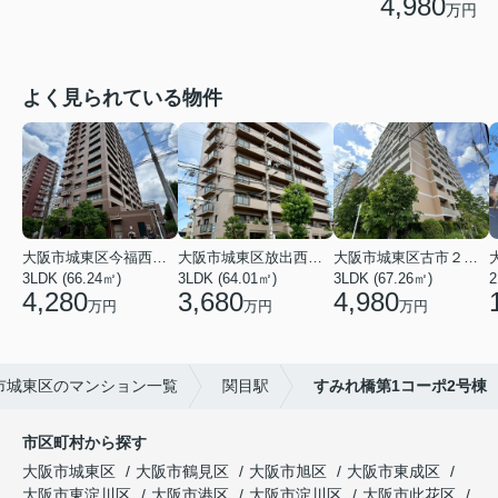
4,980
万円
よく見られている物件
大阪市城東区今福西６丁目
大阪市城東区放出西１丁目
大阪市城東区古市２丁目
3LDK (66.24㎡)
3LDK (64.01㎡)
3LDK (67.26㎡)
2
4,280
3,680
4,980
万円
万円
万円
市城東区のマンション一覧
関目駅
すみれ橋第1コーポ2号棟
市区町村から探す
大阪市城東区
大阪市鶴見区
大阪市旭区
大阪市東成区
大阪市東淀川区
大阪市港区
大阪市淀川区
大阪市此花区