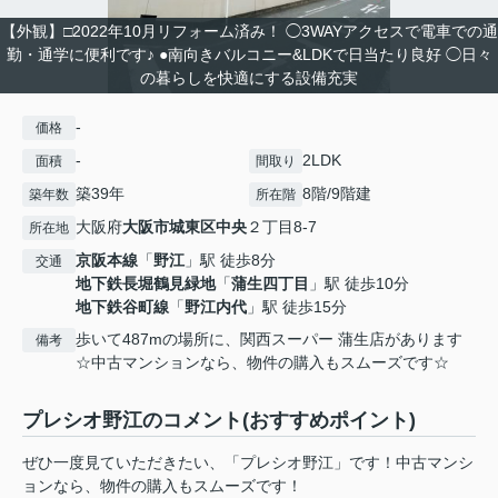
【外観】□2022年10月リフォーム済み！ ◯3WAYアクセスで電車での通
勤・通学に便利です♪ ●南向きバルコニー&LDKで日当たり良好 ◯日々
の暮らしを快適にする設備充実
-
価格
-
2LDK
面積
間取り
築39年
8階/9階建
築年数
所在階
大阪府
大阪市城東区
中央
２丁目8-7
所在地
京阪本線
「
野江
」駅 徒歩8分
交通
地下鉄長堀鶴見緑地
「
蒲生四丁目
」駅 徒歩10分
地下鉄谷町線
「
野江内代
」駅 徒歩15分
歩いて487mの場所に、関西スーパー 蒲生店があります
備考
☆中古マンションなら、物件の購入もスムーズです☆
プレシオ野江のコメント(おすすめポイント)
ぜひ一度見ていただきたい、「プレシオ野江」です！中古マンシ
ョンなら、物件の購入もスムーズです！