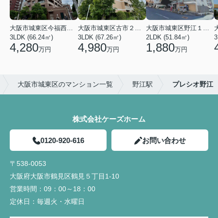
大阪市城東区今福西６丁目
大阪市城東区古市２丁目
大阪市城東区野江１丁目
3LDK (66.24㎡)
3LDK (67.26㎡)
2LDK (51.84㎡)
3
4,280
4,980
1,880
万円
万円
万円
大阪市城東区のマンション一覧
野江駅
プレシオ野江
株式会社ケーズホーム
0120-920-616
お問い合わせ
〒538-0053
大阪府大阪市鶴見区鶴見５丁目1-10
営業時間：
09：00～18：00
定休日：
毎週火・水曜日