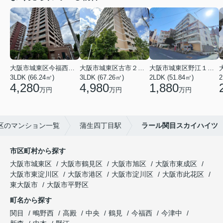
大阪市城東区今福西６丁目
大阪市城東区古市２丁目
大阪市城東区野江１丁目
3LDK (66.24㎡)
3LDK (67.26㎡)
2LDK (51.84㎡)
4,280
4,980
1,880
万円
万円
万円
区のマンション一覧
蒲生四丁目駅
ラール関目スカイハイツ
市区町村から探す
大阪市城東区
大阪市鶴見区
大阪市旭区
大阪市東成区
大阪市東淀川区
大阪市港区
大阪市淀川区
大阪市此花区
東大阪市
大阪市平野区
町名から探す
関目
鴫野西
高殿
中央
鶴見
今福西
今津中