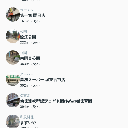
ラーメン
第一旭 関目店
161ｍ（3分）
公園
鯰江公園
333ｍ（5分）
公園
南関目公園
363ｍ（5分）
スーパー
業務スーパー 城東古市店
392ｍ（5分）
保育園
幼保連携型認定こども園ゆめの樹保育園
394ｍ（5分）
和風料理
ますいや