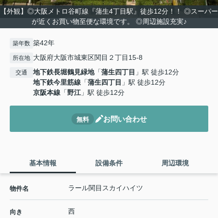
【外観】◎大阪メトロ谷町線『蒲生4丁目駅』徒歩12分！！ ◎スーパー
が近くお買い物至便な環境です。 ◎周辺施設充実♪
築42年
築年数
大阪府大阪市城東区関目２丁目15-8
所在地
地下鉄長堀鶴見緑地
「
蒲生四丁目
」駅 徒歩12分
交通
地下鉄今里筋線
「
蒲生四丁目
」駅 徒歩12分
京阪本線
「
野江
」駅 徒歩12分
お問い合わせ
無料
基本情報
設備条件
周辺環境
ラール関目スカイハイツ
物件名
西
向き