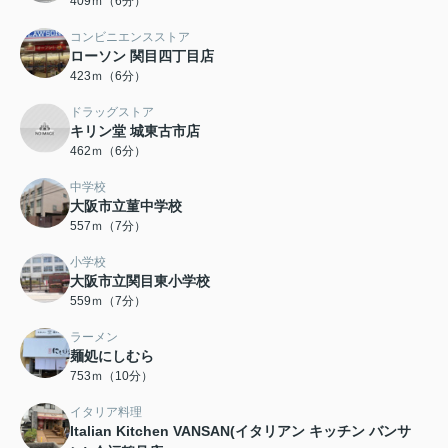
409ｍ（6分）
コンビニエンスストア
ローソン 関目四丁目店
423ｍ（6分）
ドラッグストア
キリン堂 城東古市店
462ｍ（6分）
中学校
大阪市立菫中学校
557ｍ（7分）
小学校
大阪市立関目東小学校
559ｍ（7分）
ラーメン
麺処にしむら
753ｍ（10分）
イタリア料理
Italian Kitchen VANSAN(イタリアン キッチン バンサ