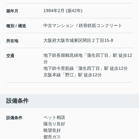
1984年2月 (築42年)
築年月
中古マンション / 鉄骨鉄筋コンクリート
種別 / 構造
大阪府
大阪市城東区
関目
２丁目15-8
所在地
地下鉄長堀鶴見緑地
「
蒲生四丁目
」駅 徒歩12
交通
分
地下鉄今里筋線
「
蒲生四丁目
」駅 徒歩12分
京阪本線
「
野江
」駅 徒歩12分
設備条件
ペット相談
設備条件
陽当り良好
眺望良好
都市ガス