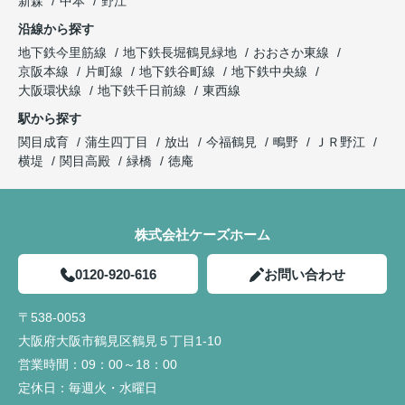
新森
中本
野江
沿線から探す
地下鉄今里筋線
地下鉄長堀鶴見緑地
おおさか東線
京阪本線
片町線
地下鉄谷町線
地下鉄中央線
大阪環状線
地下鉄千日前線
東西線
駅から探す
関目成育
蒲生四丁目
放出
今福鶴見
鴫野
ＪＲ野江
横堤
関目高殿
緑橋
徳庵
株式会社ケーズホーム
0120-920-616
お問い合わせ
〒538-0053
大阪府大阪市鶴見区鶴見５丁目1-10
営業時間：
09：00～18：00
定休日：
毎週火・水曜日