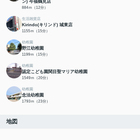
ン) 今福鶴見店
884ｍ（12分）
生活雑貨店
Kirindo(キリンド) 城東店
1155ｍ（15分）
幼稚園
野江幼稚園
1199ｍ（15分）
幼稚園
認定こども園関目聖マリア幼稚園
1549ｍ（20分）
幼稚園
念法幼稚園
1793ｍ（23分）
地図