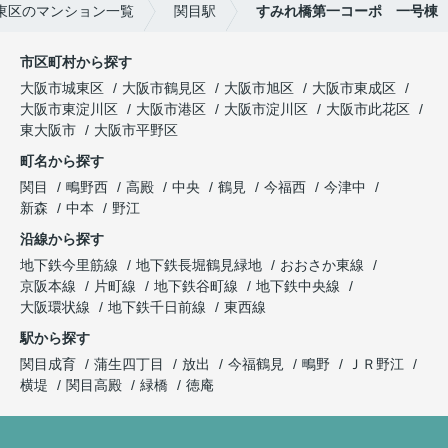
東区のマンション一覧
関目駅
すみれ橋第一コーポ 一号棟
市区町村から探す
大阪市城東区
大阪市鶴見区
大阪市旭区
大阪市東成区
大阪市東淀川区
大阪市港区
大阪市淀川区
大阪市此花区
東大阪市
大阪市平野区
町名から探す
関目
鴫野西
高殿
中央
鶴見
今福西
今津中
新森
中本
野江
沿線から探す
地下鉄今里筋線
地下鉄長堀鶴見緑地
おおさか東線
京阪本線
片町線
地下鉄谷町線
地下鉄中央線
大阪環状線
地下鉄千日前線
東西線
駅から探す
関目成育
蒲生四丁目
放出
今福鶴見
鴫野
ＪＲ野江
横堤
関目高殿
緑橋
徳庵