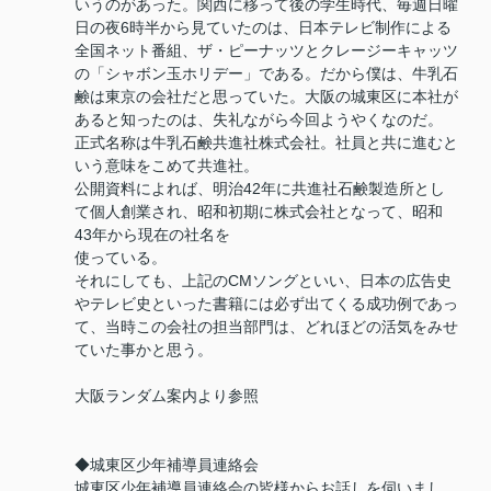
いうのがあった。関西に移って後の学生時代、毎週日曜
日の夜6時半から見ていたのは、日本テレビ制作による
全国ネット番組、ザ・ピーナッツとクレージーキャッツ
の「シャボン玉ホリデー」である。だから僕は、牛乳石
鹸は東京の会社だと思っていた。大阪の城東区に本社が
あると知ったのは、失礼ながら今回ようやくなのだ。
正式名称は牛乳石鹸共進社株式会社。社員と共に進むと
いう意味をこめて共進社。
公開資料によれば、明治42年に共進社石鹸製造所とし
て個人創業され、昭和初期に株式会社となって、昭和
43年から現在の社名を
使っている。
それにしても、上記のCMソングといい、日本の広告史
やテレビ史といった書籍には必ず出てくる成功例であっ
て、当時この会社の担当部門は、どれほどの活気をみせ
ていた事かと思う。
大阪ランダム案内より参照
◆城東区少年補導員連絡会
城東区少年補導員連絡会の皆様からお話しを伺いまし