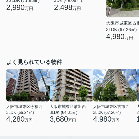
3DK (49.05㎡)
2SLDK (71.68㎡)
2,498
2,990
万円
万円
大阪市城東区古
3LDK (67.26㎡)
4,980
万円
よく見られている物件
大阪市城東区今福西６丁目
大阪市城東区放出西１丁目
大阪市城東区古市２丁目
3LDK (66.24㎡)
3LDK (64.01㎡)
3LDK (67.26㎡)
2
4,280
3,680
4,980
万円
万円
万円