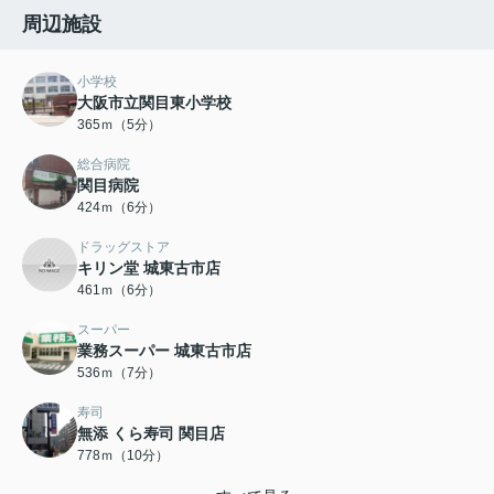
周辺施設
小学校
大阪市立関目東小学校
365ｍ（5分）
総合病院
関目病院
424ｍ（6分）
ドラッグストア
キリン堂 城東古市店
461ｍ（6分）
スーパー
業務スーパー 城東古市店
536ｍ（7分）
寿司
無添 くら寿司 関目店
778ｍ（10分）