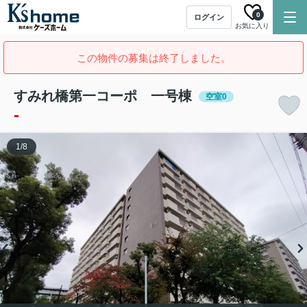
0
ログイン
お気に入り
この物件の募集は終了しました。
すみれ橋第一コーポ 一号棟
空室0
-
1
/
8