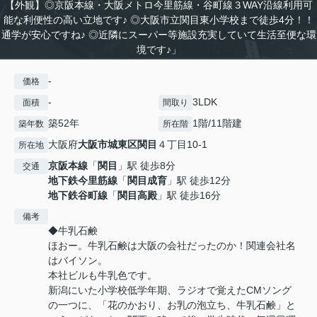
【外観】◎京阪本線・大阪メトロ今里筋線・谷町線３WAY沿線利用可
能な利便性の高い立地です♪ ◎大阪市立関目東小学校まで徒歩4分！！
通学が安心ですね♪ ◎近隣にスーパー等施設充実していて生活至便な環
境です♪」
-
価格
-
3LDK
面積
間取り
築52年
1階/11階建
築年数
所在階
大阪府
大阪市城東区
関目
４丁目10-1
所在地
京阪本線
「
関目
」駅 徒歩8分
交通
地下鉄今里筋線
「
関目成育
」駅 徒歩12分
地下鉄谷町線
「
関目高殿
」駅 徒歩16分
備考
◆牛乳石鹸
ほおー。牛乳石鹸は大阪の会社だったのか！関連会社名
はバイソン。
本社ビルも牛乳色です。
新潟にいた小学校低学年期、ラジオで覚えたCMソング
の一つに、「花のかおり、お乳の泡立ち、牛乳石鹸」と