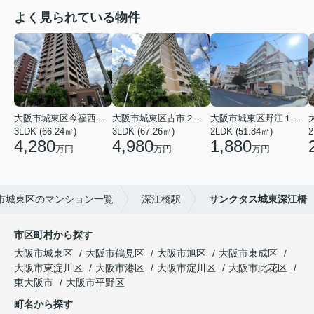
よく見られている物件
大阪市城東区今福西６丁目
大阪市城東区古市２丁目
大阪市城東区野江１丁目
3LDK (66.24㎡)
3LDK (67.26㎡)
2LDK (51.84㎡)
4,280
4,980
1,880
万円
万円
万円
市城東区のマンション一覧
深江橋駅
サンクタス城東深江橋
市区町村から探す
大阪市城東区
大阪市鶴見区
大阪市旭区
大阪市東成区
大阪市東淀川区
大阪市港区
大阪市淀川区
大阪市此花区
東大阪市
大阪市平野区
町名から探す