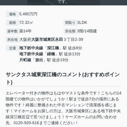
です。
5,480万円
価格
72.32㎡
3LDK
面積
間取り
築14年
3階/14階建
築年数
所在階
大阪府
大阪市城東区
永田
３丁目2-39
所在地
地下鉄中央線
「
深江橋
」駅 徒歩8分
交通
地下鉄中央線
「
緑橋
」駅 徒歩13分
片町線
「
放出
」駅 徒歩19分
サンクタス城東深江橋のコメント(おすすめポイン
ト)
エレベーター付きの物件はもはやマストな条件です！こちらの14
階建ての物件はいかがでしょうか！駅まで徒歩7分の場所にある
物件です！綺麗に整備された中古マンションで清潔感を感じま
す！マイホームをお探しの方は、大阪市城東区にある地下鉄中央
線深江橋近辺で見つけましょう！ケーズホームのお問い合わせ
先、0120-920-616までご連絡ください！