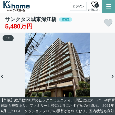
0
ログイン
お気に入り
サンクタス城東深江橋
空室1
5,480万円
1
/
8
【外観】総戸数190戸のビッグコミュニティ。 周辺にはスーパーや保育
施設も複数あり、ファミリー世帯には特におすすめの住環境。 2021年
4月にクロス・クッションフロアの張替がされており、室内状態も良好