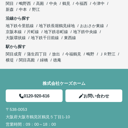
関目
鴫野西
高殿
中央
鶴見
今福西
今津中
新森
中本
野江
沿線から探す
地下鉄今里筋線
地下鉄長堀鶴見緑地
おおさか東線
京阪本線
片町線
地下鉄谷町線
地下鉄中央線
大阪環状線
地下鉄千日前線
東西線
駅から探す
関目成育
蒲生四丁目
放出
今福鶴見
鴫野
ＪＲ野江
横堤
関目高殿
緑橋
徳庵
株式会社ケーズホーム
0120-920-616
お問い合わせ
〒538-0053
大阪府大阪市鶴見区鶴見５丁目1-10
営業時間：
09：00～18：00