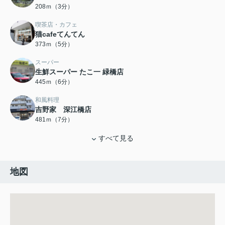
208ｍ（3分）
喫茶店・カフェ
猫cafeてんてん
373ｍ（5分）
スーパー
生鮮スーパー たこ一 緑橋店
445ｍ（6分）
和風料理
吉野家 深江橋店
481ｍ（7分）
すべて見る
地図