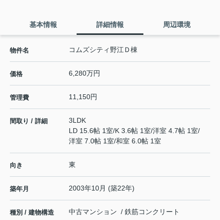
基本情報
詳細情報
周辺環境
コムズシティ野江Ｄ棟
物件名
6,280万円
価格
11,150円
管理費
3LDK
間取り / 詳細
LD 15.6帖 1室
/
K 3.6帖 1室
/
洋室 4.7帖 1室
/
洋室 7.0帖 1室
/
和室 6.0帖 1室
東
向き
2003年10月 (築22年)
築年月
中古マンション / 鉄筋コンクリート
種別 / 建物構造