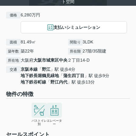
ト空間
6,280万円
価格
支払いシミュレーション
81.49㎡
3LDK
面積
間取り
築22年
27階/35階建
築年数
所在階
大阪府
大阪市城東区
中央
２丁目14-D
所在地
京阪本線
「
野江
」駅 徒歩4分
交通
地下鉄長堀鶴見緑地
「
蒲生四丁目
」駅 徒歩9分
地下鉄谷町線
「
野江内代
」駅 徒歩13分
物件の特徴
バストイレ
エレベータ
別
ー
セールスポイント