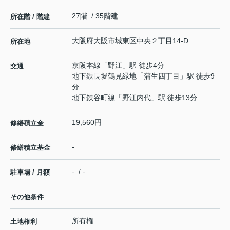
27階 / 35階建
所在階 / 階建
大阪府
大阪市城東区
中央
２丁目14-D
所在地
京阪本線
「
野江
」駅 徒歩4分
交通
地下鉄長堀鶴見緑地
「
蒲生四丁目
」駅 徒歩9
分
地下鉄谷町線
「
野江内代
」駅 徒歩13分
19,560円
修繕積立金
-
修繕積立基金
- / -
駐車場 / 月額
その他条件
所有権
土地権利