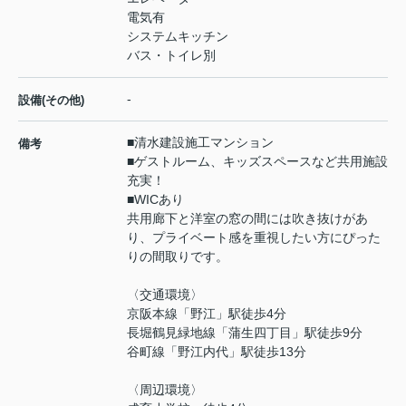
電気有
システムキッチン
バス・トイレ別
-
設備(その他)
■清水建設施工マンション
備考
■ゲストルーム、キッズスペースなど共用施設
充実！
■WICあり
共用廊下と洋室の窓の間には吹き抜けがあ
り、プライベート感を重視したい方にぴった
りの間取りです。
〈交通環境〉
京阪本線「野江」駅徒歩4分
長堀鶴見緑地線「蒲生四丁目」駅徒歩9分
谷町線「野江内代」駅徒歩13分
〈周辺環境〉