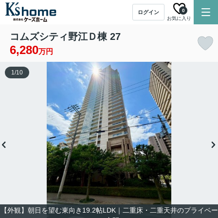
0
ログイン
お気に入り
コムズシティ野江Ｄ棟 27
6,280
万円
1
/
10
【外観】朝日を望む東向き19.2帖LDK｜二重床・二重天井のプライベー