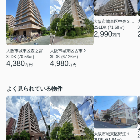
大阪市城東区中央３丁目
3
2SLDK (71.68㎡)
2,990
万円
大阪市城東区森之宮２丁目
大阪市城東区古市２丁目
3LDK (70.56㎡)
3LDK (67.26㎡)
4,380
4,980
万円
万円
よく見られている物件
大阪市城東区野江１丁目
2LDK (51.84㎡)