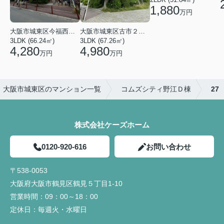
1,880
万円
大阪市城東区今福西６丁目
大阪市城東区古市２丁目
3LDK (66.24㎡)
3LDK (67.26㎡)
4,280
4,980
万円
万円
大阪市城東区のマンション一覧
コムズシティ野江Ｄ棟
27
株式会社ケーズホーム
0120-920-616
お問い合わせ
〒538-0053
大阪府大阪市鶴見区鶴見５丁目1-10
営業時間：
09：00～18：00
定休日：
毎週火・水曜日