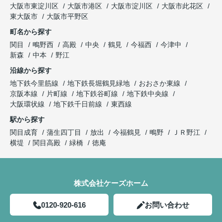
大阪市東淀川区
大阪市港区
大阪市淀川区
大阪市此花区
東大阪市
大阪市平野区
町名から探す
関目
鴫野西
高殿
中央
鶴見
今福西
今津中
新森
中本
野江
沿線から探す
地下鉄今里筋線
地下鉄長堀鶴見緑地
おおさか東線
京阪本線
片町線
地下鉄谷町線
地下鉄中央線
大阪環状線
地下鉄千日前線
東西線
駅から探す
関目成育
蒲生四丁目
放出
今福鶴見
鴫野
ＪＲ野江
横堤
関目高殿
緑橋
徳庵
株式会社ケーズホーム
0120-920-616
お問い合わせ