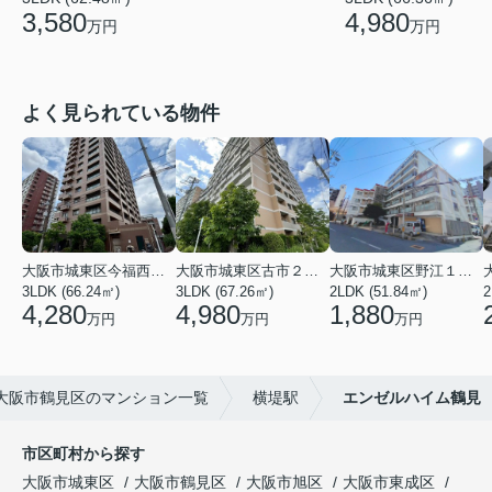
4,980
3,580
万円
万円
よく見られている物件
大阪市城東区今福西６丁目
大阪市城東区古市２丁目
大阪市城東区野江１丁目
3LDK (66.24㎡)
3LDK (67.26㎡)
2LDK (51.84㎡)
4,280
4,980
1,880
万円
万円
万円
大阪市鶴見区のマンション一覧
横堤駅
エンゼルハイム鶴見
市区町村から探す
大阪市城東区
大阪市鶴見区
大阪市旭区
大阪市東成区