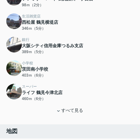
98ｍ（2分）
生活雑貨店
西松屋 鶴見横堤店
346ｍ（5分）
銀行
大阪シティ信用金庫つるみ支店
389ｍ（5分）
小学校
茨田南小学校
403ｍ（6分）
スーパー
ライフ 鶴見今津北店
460ｍ（6分）
すべて見る
地図