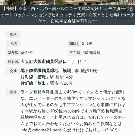
【外観】☆南・西・北の三面バルコニーで眺望良好！ ☆モニター付き
オートロックマンションでセキュリティ充実♪ ☆広々とした専用ポーチ
付き。自転車２台駐車可能です
-
価格
-
3LDK
面積
間取り
築27年
7階/8階建
築年数
所在階
大阪府
大阪市鶴見区
諸口
１丁目1-2
所在地
地下鉄長堀鶴見緑地
「
横堤
」駅 徒歩10分
交通
片町線
「
徳庵
」駅 徒歩14分
片町線
「
放出
」駅 徒歩26分
ライフ鶴見今津北店まで460mです☆あると何かと便利
備考
な、エレベーターのある物件です☆マンションにどんな
人が住んでいるのかも中古マンションなら事前に知れま
す☆駅から徒歩10分圏内の物件です☆地下鉄長堀鶴見
緑地横堤をよくご利用される方は、安心してケーズホー
ムまでお問い合わせください☆お悩みやご質問などは
info@kshome21.netから受け付けております(*´ω`*)