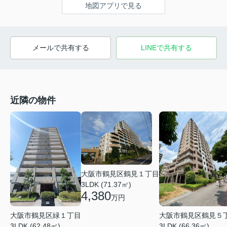
地図アプリで見る
メールで共有する
LINEで共有する
近隣の物件
大阪市鶴見区鶴見１丁目
3LDK (71.37㎡)
4,380
万円
大阪市鶴見区鶴見５
大阪市鶴見区緑１丁目
3LDK (66.36㎡)
3LDK (62.48㎡)