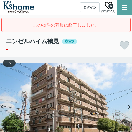
0
ログイン
お気に入り
この物件の募集は終了しました。
エンゼルハイム鶴見
空室0
-
1
/
2