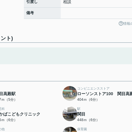
引渡し
相談
備考
情報
ント)
コンビニエンスストア
目高殿駅
ローソンストア100 関目高
37ｍ（5分）
404ｍ（6分）
児科
駅
かばこどもクリニック
関目
16ｍ（6分）
448ｍ（6分）
の他
保育園