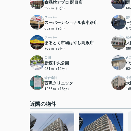
食品館アプロ 関目店
関
599ｍ（8分）
6
スーパー
銀
スーパーナショナル森小路店
三
652ｍ（9分）
6
スーパー
郵
まるとく市場はやし高殿店
大
709ｍ（9分）
8
公園
内
新森中央公園
中
931ｍ（12分）
9
総合病院
中
西沢クリニック
大
1265ｍ（16分）
1
近隣の物件