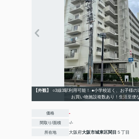
【外観】
○3線3駅利用可能！ ●小学校近く、お子様の
お買い物施設複数あり！生活至便な
-
価格
-/-
間取り/面積
大阪府
大阪市城東区
関目
５丁目
所在地