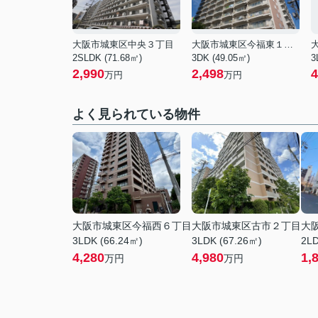
大阪市城東区中央３丁目
大阪市城東区今福東１丁目
2SLDK (71.68㎡)
3DK (49.05㎡)
3
2,990
2,498
4
万円
万円
よく見られている物件
大阪市城東区今福西６丁目
大阪市城東区古市２丁目
大
3LDK (66.24㎡)
3LDK (67.26㎡)
2LD
4,280
4,980
1,
万円
万円