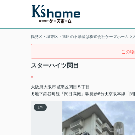
鶴見区・城東区・旭区の不動産は株式会社ケーズホーム
この物
スターハイツ関目
-
大阪府
大阪市城東区
関目
５丁目
地下鉄谷町線「関目高殿」駅徒歩6分
京阪本線「関
1
/
4