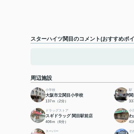
スターハイツ関目のコメント(おすすめポイ
周辺施設
小学校
駅
大阪市立関目小学校
関
137ｍ（2分）
3
ドラッグストア
小
スギドラッグ 関目駅前店
わ
406ｍ（6分）
4
スーパー
そ