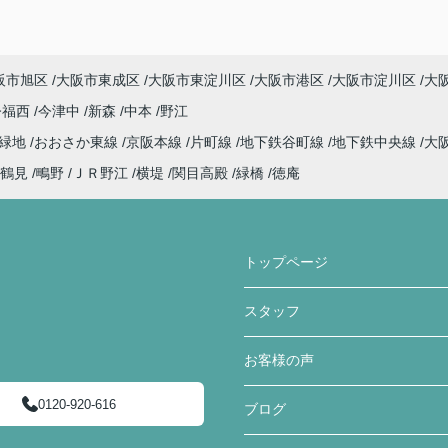
阪市旭区
大阪市東成区
大阪市東淀川区
大阪市港区
大阪市淀川区
大
今福西
今津中
新森
中本
野江
見緑地
おおさか東線
京阪本線
片町線
地下鉄谷町線
地下鉄中央線
大
鶴見
鴫野
ＪＲ野江
横堤
関目高殿
緑橋
徳庵
トップページ
スタッフ
お客様の声
0120-920-616
ブログ