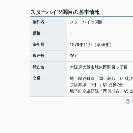
スターハイツ関目の基本情報
物件名
スターハイツ関目
価格
-
築年月
1979年11月（築46年）
総戸数
56戸
所在地
大阪府
大阪市城東区
関目
５丁目
交通
地下鉄谷町線
「
関目高殿
」駅 徒歩
京阪本線
「
関目
」駅 徒歩7分
地下鉄今里筋線
「
関目成育
」駅 