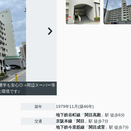
通学も安心◎ ○周辺スーパー等
環境です♪
1979年11月(築46年)
築年
地下鉄谷町線
「
関目高殿
」駅 徒歩6分
京阪本線
「
関目
」駅 徒歩7分
交通
地下鉄今里筋線
「
関目成育
」駅 徒歩7分