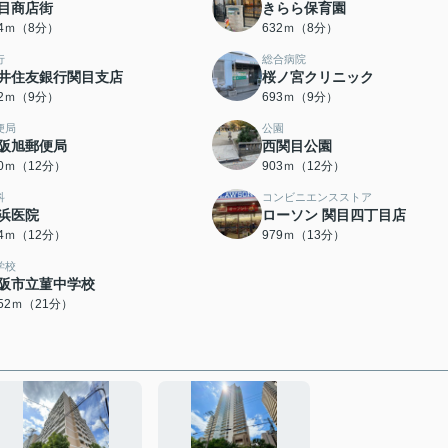
目商店街
きらら保育園
04ｍ（8分）
632ｍ（8分）
行
総合病院
井住友銀行関目支店
桜ノ宮クリニック
72ｍ（9分）
693ｍ（9分）
便局
公園
阪旭郵便局
西関目公園
90ｍ（12分）
903ｍ（12分）
科
コンビニエンスストア
浜医院
ローソン 関目四丁目店
34ｍ（12分）
979ｍ（13分）
学校
阪市立菫中学校
652ｍ（21分）