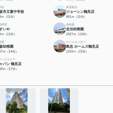
学校
家電製品
阪市立菫中学校
ジョーシン鶴見店
59ｍ（11分）
861ｍ（11分）
風料理
幼稚園
すいや
念法幼稚園
33ｍ（12分）
1027ｍ（13分）
稚園
ホームセンター
森幼稚園
島忠 ホームズ鶴見店
057ｍ（14分）
1153ｍ（15分）
ラッグストア
ャパン 鶴見店
300ｍ（17分）