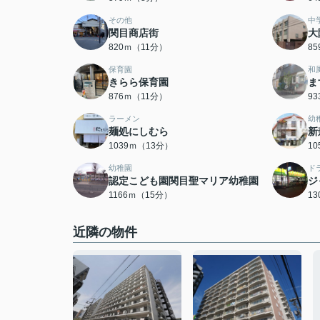
その他
中
関目商店街
大
820ｍ（11分）
8
保育園
和
きらら保育園
ま
876ｍ（11分）
9
ラーメン
幼
麺処にしむら
新
1039ｍ（13分）
1
幼稚園
ド
認定こども園関目聖マリア幼稚園
ジ
1166ｍ（15分）
1
近隣の物件