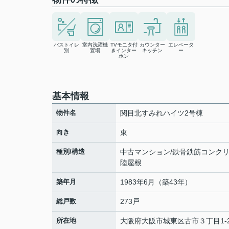
バストイレ
室内洗濯機
TVモニタ付
カウンター
エレベータ
別
置場
きインター
キッチン
ー
ホン
基本情報
物件名
関目北すみれハイツ2号棟
向き
東
種別/構造
中古マンション/鉄骨鉄筋コンク
陸屋根
築年月
1983年6月（築43年）
総戸数
273戸
所在地
大阪府
大阪市城東区
古市
３丁目1-