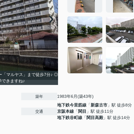
「マルヤス」まで徒歩7分♪ ◎
学できますね♪
1983年6月(築43年)
築年
地下鉄今里筋線
「
新森古市
」駅 徒歩8分
京阪本線
「
関目
」駅 徒歩11分
交通
地下鉄谷町線
「
関目高殿
」駅 徒歩14分