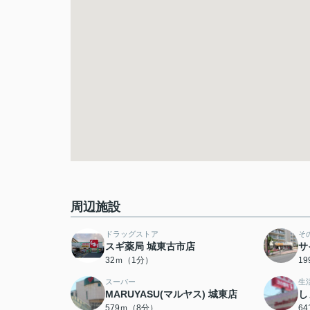
周辺施設
ドラッグストア
そ
スギ薬局 城東古市店
サ
32ｍ（1分）
1
スーパー
生
MARUYASU(マルヤス) 城東店
し
579ｍ（8分）
6