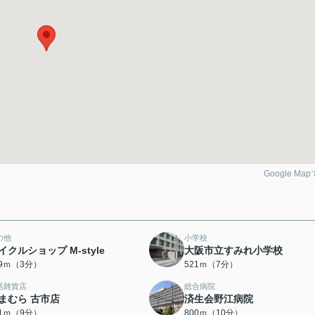
Google Ma
の他
小学校
イクルショップ M-style
大阪市立すみれ小学校
99ｍ（3分）
521ｍ（7分）
活雑貨店
総合病院
まむら 古市店
済生会野江病院
41ｍ（9分）
800ｍ（10分）