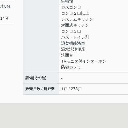
駐輪場
徒歩8分
ガスコンロ
コンロ２口以上
14分
システムキッチン
対面式キッチン
コンロ３口
バス・トイレ別
追焚機能浴室
温水洗浄便座
洗面台
TVモニタ付インターホン
防犯カメラ
設備(その他)
-
販売戸数 / 総戸数
1戸 / 273戸