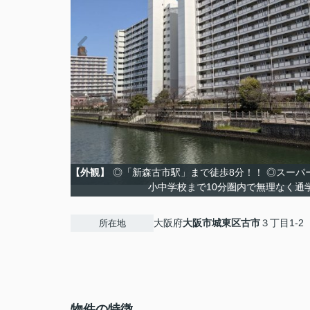
【外観】
◎「新森古市駅」まで徒歩8分！！ ◎スーパー
小中学校まで10分圏内で無理なく通
大阪府
大阪市城東区
古市
３丁目1-2
所在地
物件の特徴