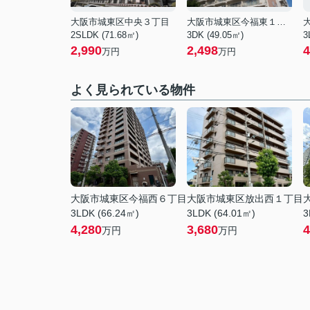
大阪市城東区中央３丁目
大阪市城東区今福東１丁目
2SLDK (71.68㎡)
3DK (49.05㎡)
3
2,990
2,498
4
万円
万円
よく見られている物件
大阪市城東区今福西６丁目
大阪市城東区放出西１丁目
3LDK (66.24㎡)
3LDK (64.01㎡)
3
4,280
3,680
4
万円
万円