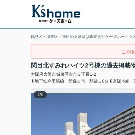
鶴見区・城東区・旭区の不動産は株式会社ケーズホーム
この物
関目北すみれハイツ2号棟の過去掲載
大阪府
大阪市城東区
古市
３丁目1-2
地下鉄今里筋線「新森古市」駅徒歩8分
京阪本線「
1
/
8