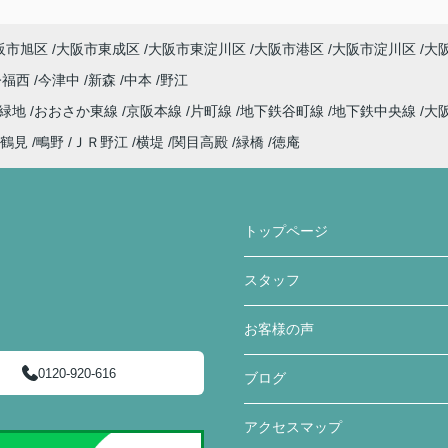
阪市旭区
大阪市東成区
大阪市東淀川区
大阪市港区
大阪市淀川区
大
今福西
今津中
新森
中本
野江
見緑地
おおさか東線
京阪本線
片町線
地下鉄谷町線
地下鉄中央線
大
鶴見
鴫野
ＪＲ野江
横堤
関目高殿
緑橋
徳庵
トップページ
スタッフ
お客様の声
0120-920-616
ブログ
アクセスマップ