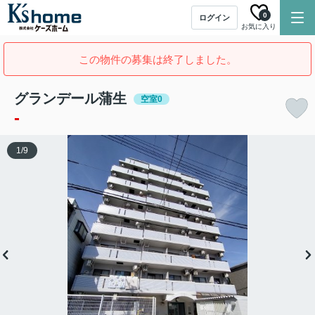
0
ログイン
お気に入り
この物件の募集は終了しました。
グランデール蒲生
空室0
-
1
/
9