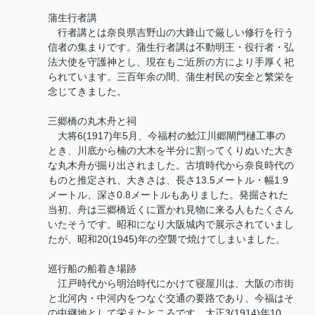
蒲生行者講
行者講とは奈良県吉野山の大鋒山で厳しい修行を行う
信者の集まりです。蒲生行者講は不動明王・役行者・弘
法大使を守護神とし、現在もご近所の方により手厚く祀
られています。三百年余の間、蒲生村民の安全と繁栄を
念じてきました。
三郷橋の丸木舟と祠
大将6(1917)年5月、今福村の鯰江川郷閘門樋工事の
とき、川底から楠の大木を半分に割ってくりぬいた大き
な丸木舟が掘り出されました。古墳時代から奈良時代の
ものと推定され、大きさは、長さ13.5メートル・幅1.9
メートル、深さ0.8メートルもありました。発掘された
当初、舟は三郷橋近くに置かれ見物に来る人もたくさん
いたそうです。昭和になり大阪城内で展示されていまし
たが、昭和20(1945)年の空襲で焼けてしまいました。
巡行船の船着き場跡
江戸時代から明治時代にかけて寝屋川は、大阪の市街
と北河内・中河内をつなぐ交通の要路であり、今福はそ
の中継地として栄えたところです。大正3(1914)年10