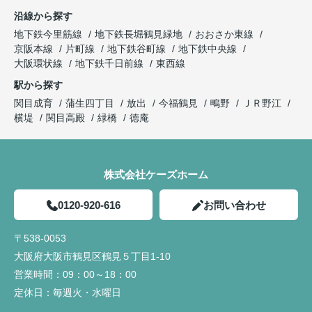
沿線から探す
地下鉄今里筋線
地下鉄長堀鶴見緑地
おおさか東線
京阪本線
片町線
地下鉄谷町線
地下鉄中央線
大阪環状線
地下鉄千日前線
東西線
駅から探す
関目成育
蒲生四丁目
放出
今福鶴見
鴫野
ＪＲ野江
横堤
関目高殿
緑橋
徳庵
株式会社ケーズホーム
0120-920-616
お問い合わせ
〒538-0053
大阪府大阪市鶴見区鶴見５丁目1-10
営業時間：
09：00～18：00
定休日：
毎週火・水曜日