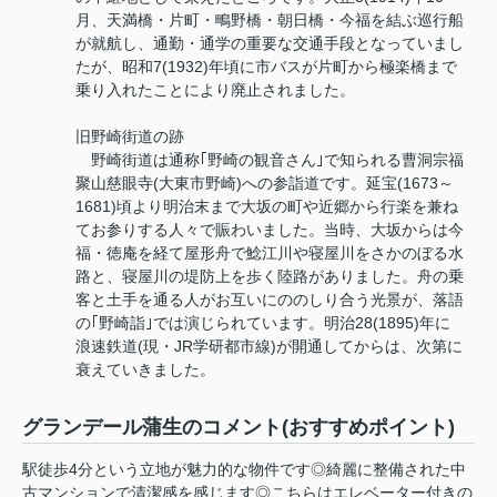
月、天満橋・片町・鴫野橋・朝日橋・今福を結ぶ巡行船
が就航し、通勤・通学の重要な交通手段となっていまし
たが、昭和7(1932)年頃に市バスが片町から極楽橋まで
乗り入れたことにより廃止されました。
旧野崎街道の跡
野崎街道は通称｢野崎の観音さん｣で知られる曹洞宗福
聚山慈眼寺(大東市野崎)への参詣道です。延宝(1673～
1681)頃より明治末まで大坂の町や近郷から行楽を兼ね
てお参りする人々で賑わいました。当時、大坂からは今
福・徳庵を経て屋形舟で鯰江川や寝屋川をさかのぼる水
路と、寝屋川の堤防上を歩く陸路がありました。舟の乗
客と土手を通る人がお互いにののしり合う光景が、落語
の｢野崎詣｣では演じられています。明治28(1895)年に
浪速鉄道(現・JR学研都市線)が開通してからは、次第に
衰えていきました。
グランデール蒲生のコメント(おすすめポイント)
駅徒歩4分という立地が魅力的な物件です◎綺麗に整備された中
古マンションで清潔感を感じます◎こちらはエレベーター付きの