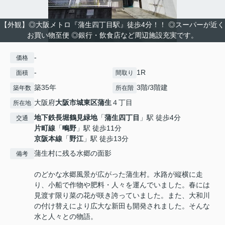
【外観】◎大阪メトロ『蒲生四丁目駅』徒歩4分！！ ◎スーパーが近く
お買い物至便 ◎銀行・飲食店など周辺施設充実です。
-
価格
-
1R
面積
間取り
築35年
3階/3階建
築年数
所在階
大阪府
大阪市城東区
蒲生
４丁目
所在地
地下鉄長堀鶴見緑地
「
蒲生四丁目
」駅 徒歩4分
交通
片町線
「
鴫野
」駅 徒歩11分
京阪本線
「
野江
」駅 徒歩13分
蒲生村に残る水郷の面影
備考
のどかな水郷風景が広がった蒲生村。水路が縦横に走
り、小船で作物や肥料・人々を運んでいました。春には
見渡す限り菜の花が咲き誇っていました。また、大和川
の付け替えにより広大な新田も開発されました。そんな
水と人々との物語。