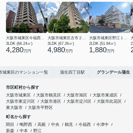
大阪市城東区今福西６丁目
大阪市城東区古市２丁目
大阪市城東区野江１丁目
3LDK (66.24㎡)
3LDK (67.26㎡)
2LDK (51.84㎡)
4,280
4,980
1,880
万円
万円
万円
市城東区のマンション一覧
蒲生四丁目駅
グランデール蒲生
市区町村から探す
大阪市城東区
大阪市鶴見区
大阪市旭区
大阪市東成区
大阪市東淀川区
大阪市港区
大阪市淀川区
大阪市此花区
東大阪市
大阪市平野区
町名から探す
関目
鴫野西
高殿
中央
鶴見
今福西
今津中
新森
中本
野江