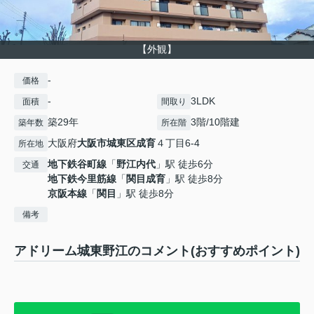
【外観】
-
価格
-
3LDK
面積
間取り
築29年
3階/10階建
築年数
所在階
大阪府
大阪市城東区
成育
４丁目6-4
所在地
地下鉄谷町線
「
野江内代
」駅 徒歩6分
交通
地下鉄今里筋線
「
関目成育
」駅 徒歩8分
京阪本線
「
関目
」駅 徒歩8分
備考
アドリーム城東野江のコメント(おすすめポイント)