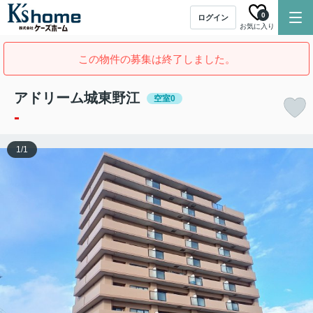
0
ログイン
お気に入り
この物件の募集は終了しました。
アドリーム城東野江
空室0
-
1
/
1