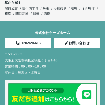
駅から探す
関目成育
蒲生四丁目
放出
今福鶴見
鴫野
ＪＲ野江
横堤
関目高殿
緑橋
徳庵
株式会社ケーズホーム
0120-920-616
お問い合わせ
〒538-0053
大阪府大阪市鶴見区鶴見５丁目1-10
営業時間：
09：00～18：00
定休日：
毎週火・水曜日