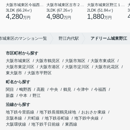
大阪市城東区今福西６丁目
大阪市城東区古市２丁目
大阪市城東区野江１丁目
3LDK (66.24㎡)
3LDK (67.26㎡)
2LDK (51.84㎡)
3
4,280
4,980
1,880
万円
万円
万円
市城東区のマンション一覧
野江内代駅
アドリーム城東野江
市区町村から探す
大阪市城東区
大阪市鶴見区
大阪市旭区
大阪市東成区
大阪市東淀川区
大阪市港区
大阪市淀川区
大阪市此花区
東大阪市
大阪市平野区
町名から探す
関目
鴫野西
高殿
中央
鶴見
今津中
今福西
新森
中本
野江
沿線から探す
地下鉄今里筋線
地下鉄長堀鶴見緑地
おおさか東線
京阪本線
片町線
地下鉄谷町線
地下鉄中央線
大阪環状線
地下鉄千日前線
東西線