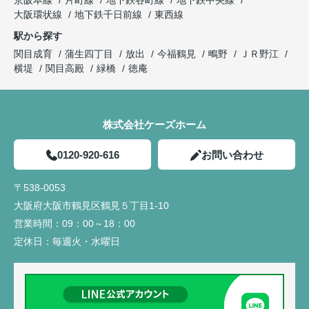
大阪環状線
地下鉄千日前線
東西線
駅から探す
関目成育
蒲生四丁目
放出
今福鶴見
鴫野
ＪＲ野江
横堤
関目高殿
緑橋
徳庵
株式会社ケーズホーム
0120-920-616
お問い合わせ
〒538-0053
大阪府大阪市鶴見区鶴見５丁目1-10
営業時間：
09：00～18：00
定休日：
毎週火・水曜日