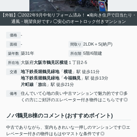
【外観】◯2022年9月中旬リフォーム済み！ ●南向き住戸で日当たり・
通風・眺望良好です♪ ◯安心のオートロック付きマンション
-
価格
-
2LDK＋S(納戸)
面積
間取り
築31年
5階/6階建
築年数
所在階
大阪府
大阪市鶴見区
横堤
１丁目2-5
所在地
地下鉄長堀鶴見緑地
「
横堤
」駅 徒歩11分
交通
地下鉄長堀鶴見緑地
「
今福鶴見
」駅 徒歩13分
片町線
「
放出
」駅 徒歩21分
住んでいて心地の良い中古マンションで魅力的です◎多
備考
くの方にご好評のエレベーター付き物件はこちらです◎
ノバ鶴見B棟のコメント(おすすめポイント)
中古でありながら、室内もきれいな一押しのマンションです◎エ
レベーター付きの物件はもはやマストな条件です◎