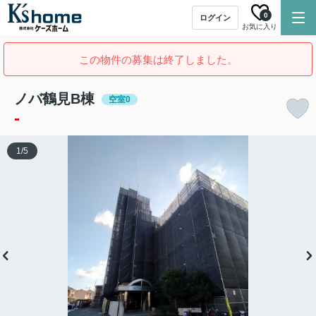
0
ログイン
お気に入り
この物件の募集は終了しました。
ノバ鶴見B棟
空室0
-
1
/
5