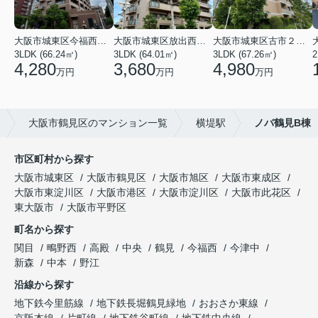
大阪市城東区今福西６丁目
大阪市城東区放出西１丁目
大阪市城東区古市２丁目
3LDK (66.24㎡)
3LDK (64.01㎡)
3LDK (67.26㎡)
2
4,280
3,680
4,980
万円
万円
万円
大阪市鶴見区のマンション一覧
横堤駅
ノバ鶴見B棟
市区町村から探す
大阪市城東区
大阪市鶴見区
大阪市旭区
大阪市東成区
大阪市東淀川区
大阪市港区
大阪市淀川区
大阪市此花区
東大阪市
大阪市平野区
町名から探す
関目
鴫野西
高殿
中央
鶴見
今福西
今津中
新森
中本
野江
沿線から探す
地下鉄今里筋線
地下鉄長堀鶴見緑地
おおさか東線
京阪本線
片町線
地下鉄谷町線
地下鉄中央線