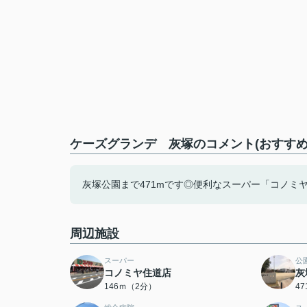
ケーズグランデ 灰塚のコメント(おすすめ
灰塚公園まで471mです◎便利なスーパー「コノミ
周辺施設
スーパー
公
コノミヤ住道店
灰
146ｍ（2分）
4