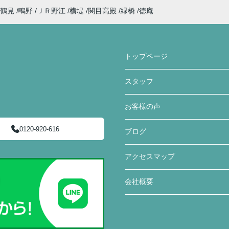
鶴見
鴫野
ＪＲ野江
横堤
関目高殿
緑橋
徳庵
トップページ
スタッフ
お客様の声
0120-920-616
ブログ
アクセスマップ
会社概要