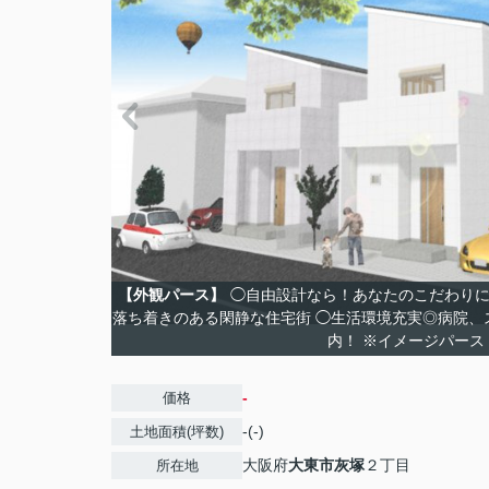
【外観パース】
◯自由設計なら！あなたのこだわりに
落ち着きのある閑静な住宅街 ◯生活環境充実◎病院、
内！ ※イメージパース
-
価格
-(-)
土地面積(坪数)
大阪府
大東市
灰塚
２丁目
所在地