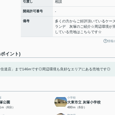
引渡し
相談
開発許可番号
-
備考
多くの方からご好評頂いているケー
ランデ 灰塚のご紹介☆周辺環境が
している売地はこちらです☆
情報
ポイント)
ヤ住道店」まで146mです◎周辺環境も良好なエリアにある売地です◎
園
小学校
塚公園
大東市立 灰塚小学校
71ｍ（6分）
480ｍ（6分）