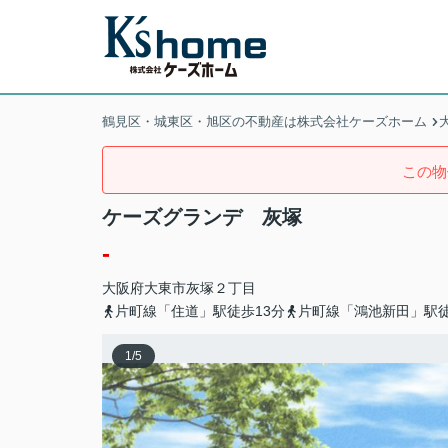
鶴見区・城東区・旭区の不動産は株式会社ケーズホーム
この物
ケーズグランデ 灰塚
-
大阪府
大東市
灰塚
２丁目
片町線「住道」駅徒歩13分
片町線「鴻池新田」駅徒
1
/
5