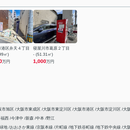
市港区弁天４丁目
寝屋川市葛原２丁目
.99㎡)
- (51.31㎡)
0
1,000
万円
万円
阪市旭区
大阪市東成区
大阪市東淀川区
大阪市港区
大阪市淀川区
大
今福西
今津中
新森
中本
野江
見緑地
おおさか東線
京阪本線
片町線
地下鉄谷町線
地下鉄中央線
大