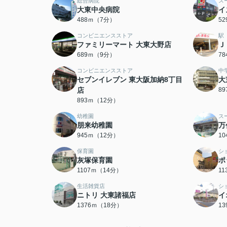
総合病院
ス
大東中央病院
イ
488ｍ（7分）
5
コンビニエンスストア
駅
ファミリーマート 大東大野店
Ｊ
689ｍ（9分）
7
コンビニエンスストア
中
セブンイレブン 東大阪加納8丁目
大
店
8
893ｍ（12分）
幼稚園
ス
朋来幼稚園
万
945ｍ（12分）
1
保育園
シ
灰塚保育園
ポ
1107ｍ（14分）
1
生活雑貨店
シ
ニトリ 大東諸福店
イ
1376ｍ（18分）
1