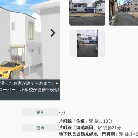
沿ったお家が建てられます♪ ●
スーパー、小学校が徒歩10分以
-(-)
築年
片町線
「
住道
」駅 徒歩13分
片町線
「
鴻池新田
」駅 徒歩21分
交通
地下鉄長堀鶴見緑地
「
門真南
」駅 徒歩4