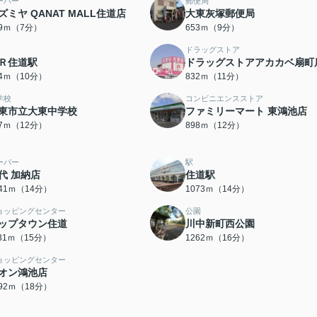
ーパー
郵便局
ズミヤ QANAT MALL住道店
大東灰塚郵便局
29ｍ（7分）
653ｍ（9分）
ドラッグストア
Ｒ住道駅
ドラッグストアアカカベ扇町
84ｍ（10分）
832ｍ（11分）
学校
コンビニエンスストア
東市立大東中学校
ファミリーマート 東鴻池店
97ｍ（12分）
898ｍ（12分）
ーパー
駅
代 加納店
住道駅
041ｍ（14分）
1073ｍ（14分）
ョッピングセンター
公園
ップタウン住道
川中新町西公園
131ｍ（15分）
1262ｍ（16分）
ョッピングセンター
オン鴻池店
392ｍ（18分）