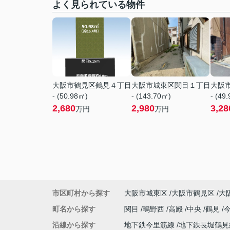
よく見られている物件
大阪市鶴見区鶴見４丁目
大阪市城東区関目１丁目
大阪
- (50.98㎡)
- (143.70㎡)
- (49
2,680
2,980
3,28
万円
万円
市区町村から探す
大阪市城東区
大阪市鶴見区
大
町名から探す
関目
鴫野西
高殿
中央
鶴見
沿線から探す
地下鉄今里筋線
地下鉄長堀鶴