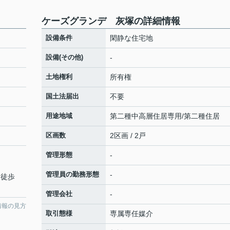
ケーズグランデ 灰塚の詳細情報
設備条件
閑静な住宅地
設備(その他)
-
土地権利
所有権
国土法届出
不要
用途地域
第二種中高層住居専用/第二種住居
区画数
2区画 / 2戸
管理形態
-
管理員の勤務形態
-
 徒歩
管理会社
-
情報の見方
取引態様
専属専任媒介