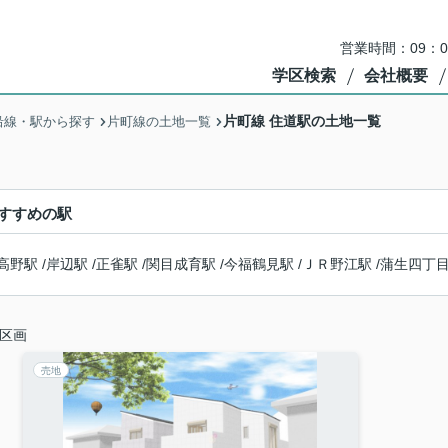
営業時間：09：
学区検索
会社概要
片町線 住道駅の土地一覧
沿線・駅から探す
片町線の土地一覧
すすめの駅
高野駅
/
岸辺駅
/
正雀駅
/
関目成育駅
/
今福鶴見駅
/
ＪＲ野江駅
/
蒲生四丁
区画
売地