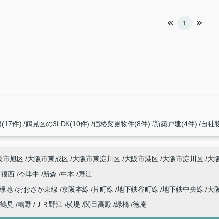
1
(17件)
鶴見区の3LDK(10件)
価格変更物件(8件)
新築戸建(4件)
自社物
阪市旭区
大阪市東成区
大阪市東淀川区
大阪市港区
大阪市淀川区
大
今福西
今津中
新森
中本
野江
見緑地
おおさか東線
京阪本線
片町線
地下鉄谷町線
地下鉄中央線
大
鶴見
鴫野
ＪＲ野江
横堤
関目高殿
緑橋
徳庵