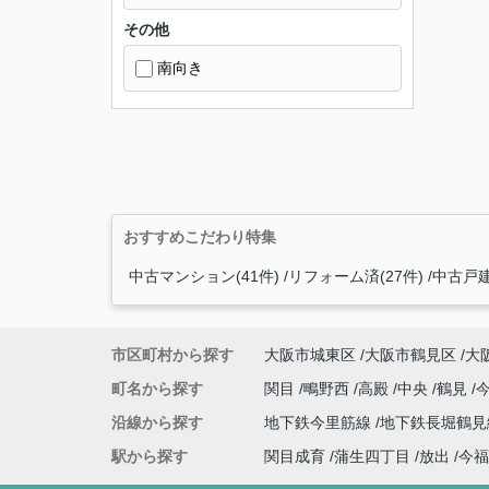
その他
南向き
おすすめこだわり特集
中古マンション(41件)
リフォーム済(27件)
中古戸建
市区町村から探す
大阪市城東区
大阪市鶴見区
大
町名から探す
関目
鴫野西
高殿
中央
鶴見
沿線から探す
地下鉄今里筋線
地下鉄長堀鶴
駅から探す
関目成育
蒲生四丁目
放出
今福