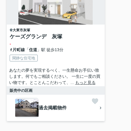
大東市
灰塚
ケーズグランデ 灰塚
-
片町線
「
住道
」駅 徒歩13分
閑静な住宅地
あなたの夢を実現するべく、一生懸命お手伝い致
します。何でもご相談ください。 一生に一度の買
い物です。とことんこだわって、...
もっと見る
販売中の区画
過去掲載物件