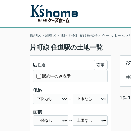
鶴見区・城東区・旭区の不動産は株式会社ケーズホーム
片町線 住道駅の土地一覧
お
住道
変更
販売中のみ表示
井
価格
1
1
件
～
面積
～