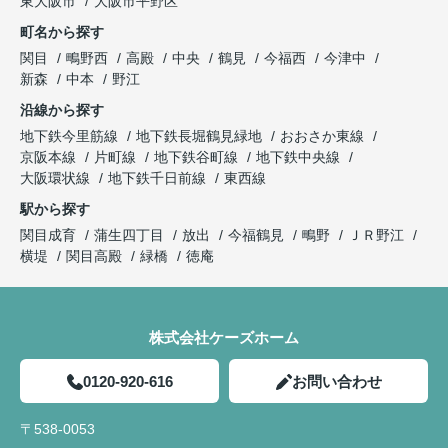
東大阪市
大阪市平野区
町名から探す
関目
鴫野西
高殿
中央
鶴見
今福西
今津中
新森
中本
野江
沿線から探す
地下鉄今里筋線
地下鉄長堀鶴見緑地
おおさか東線
京阪本線
片町線
地下鉄谷町線
地下鉄中央線
大阪環状線
地下鉄千日前線
東西線
駅から探す
関目成育
蒲生四丁目
放出
今福鶴見
鴫野
ＪＲ野江
横堤
関目高殿
緑橋
徳庵
株式会社ケーズホーム
0120-920-616
お問い合わせ
〒538-0053