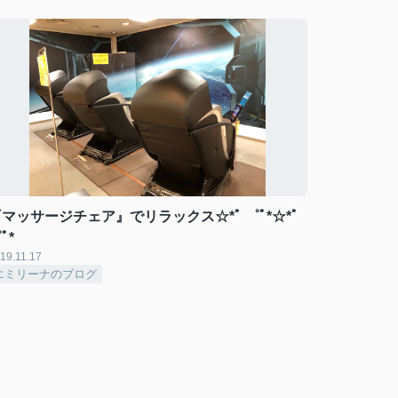
マッサージチェア』でリラックス☆*ﾟ ゜ﾟ*☆*ﾟ
ﾟ*
19.11.17
エミリーナのブログ