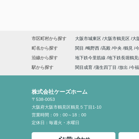
市区町村から探す
大阪市城東区
大阪市鶴見区
大
町名から探す
関目
鴫野西
高殿
中央
鶴見
沿線から探す
地下鉄今里筋線
地下鉄長堀鶴
駅から探す
関目成育
蒲生四丁目
放出
今福
株式会社ケーズホーム
〒538-0053
大阪府大阪市鶴見区鶴見５丁目1-10
営業時間：
09：00～18：00
定休日：
毎週火・水曜日
お問い合わせ