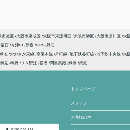
阪市旭区
大阪市東成区
大阪市東淀川区
大阪市港区
大阪市淀川区
大
今福西
今津中
新森
中本
野江
見緑地
おおさか東線
京阪本線
片町線
地下鉄谷町線
地下鉄中央線
大
鶴見
鴫野
ＪＲ野江
横堤
関目高殿
緑橋
徳庵
トップページ
スタッフ
お客様の声
0120-920-616