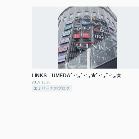
LINKS UMEDAﾟ･:,｡ﾟ･:,｡★ﾟ･:,｡ﾟ･:,｡☆
2019.11.28
エミリーナのブログ