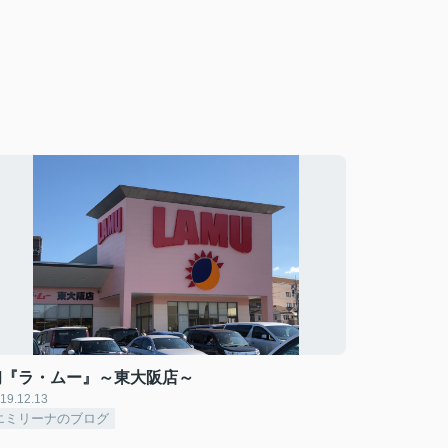
初『ラ・ムー』～東大阪店～
19.12.13
エミリーナのブログ