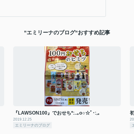
”エミリーナのブログ”おすすめ記事
『LAWSON100』でおせち*:..｡o○☆ﾟ･:,｡
2019.12.25
20
エミリーナのブログ