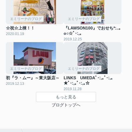
エミリーナのブログ
エミリーナのブログ
☆祝☆上棟！！
『LAWSON100』でおせち*:..｡
o○☆ﾟ･:,｡
2020.01.19
2019.12.25
エミリーナのブログ
エミリーナのブログ
初『ラ・ムー』～東大阪店～
LINKS UMEDAﾟ･:,｡ﾟ･:,｡
★ﾟ･:,｡ﾟ･:,｡☆
2019.12.13
2019.11.28
もっと見る
ブログトップへ