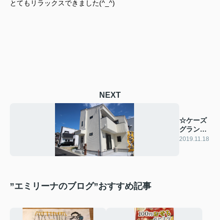
とてもリラックスできました(^_^)
NEXT
☆ケーズ
グランデ
井高野☆
2019.11.18
”エミリーナのブログ”おすすめ記事