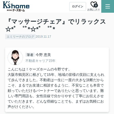
0
ログイン
お気に入り
『マッサージチェア』でリラックス
☆*ﾟ ゜ﾟ*☆*ﾟ ゜ﾟ*
エミリーナのブログ
2019.11.17
今野 恵美
筆者
不動産キャリア15年
こんにちは！ケーズホームの今野です。
大阪市鶴見区に根ざして15年、地域の皆様の笑顔に支えられ
て歩んできました。不動産は一生に一度の大きな決断だから
こそ、まるでお友達に相談するように、不安なことも本音で
頼っていただけるパートナーでありたいと思っています。難
しい専門用語も、女性目線で分かりやすく丁寧にお伝えさせ
ていただきます。どんな些細なことでも、まずはお気軽にお
声がけください。