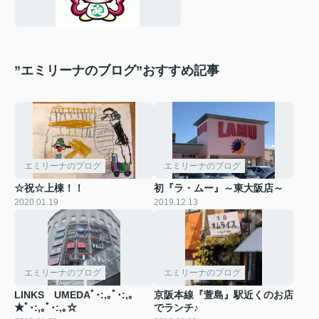
”エミリーナのブログ”おすすめ記事
エミリーナのブログ
エミリーナのブログ
☆祝☆上棟！！
初『ラ・ムー』～東大阪店～
2020.01.19
2019.12.13
エミリーナのブログ
エミリーナのブログ
LINKS UMEDAﾟ･:,｡ﾟ･:,｡
京阪本線『萱島』駅近くのお店
★ﾟ･:,｡ﾟ･:,｡☆
でランチ♪