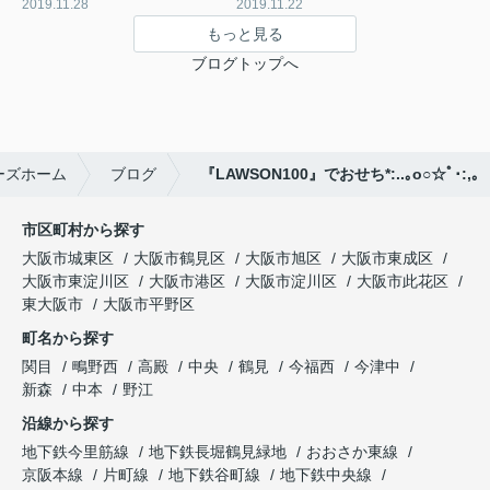
2019.11.28
2019.11.22
もっと見る
ブログトップへ
ーズホーム
ブログ
『LAWSON100』でおせち*:..｡o○☆ﾟ･:,｡
市区町村から探す
大阪市城東区
大阪市鶴見区
大阪市旭区
大阪市東成区
大阪市東淀川区
大阪市港区
大阪市淀川区
大阪市此花区
東大阪市
大阪市平野区
町名から探す
関目
鴫野西
高殿
中央
鶴見
今福西
今津中
新森
中本
野江
沿線から探す
地下鉄今里筋線
地下鉄長堀鶴見緑地
おおさか東線
京阪本線
片町線
地下鉄谷町線
地下鉄中央線