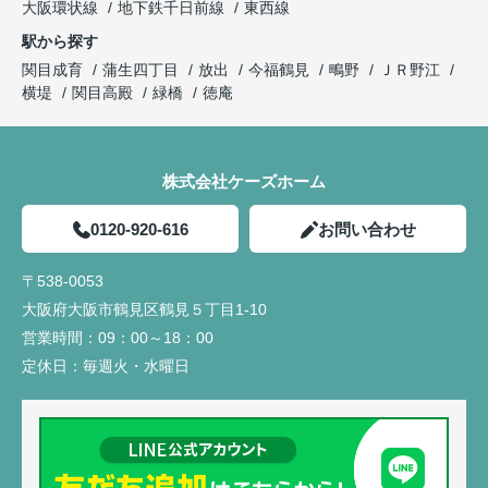
大阪環状線
地下鉄千日前線
東西線
駅から探す
関目成育
蒲生四丁目
放出
今福鶴見
鴫野
ＪＲ野江
横堤
関目高殿
緑橋
徳庵
株式会社ケーズホーム
0120-920-616
お問い合わせ
〒538-0053
大阪府大阪市鶴見区鶴見５丁目1-10
営業時間：
09：00～18：00
定休日：
毎週火・水曜日