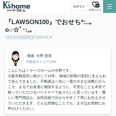
0
ログイン
お気に入り
『LAWSON100』でおせち*:..｡
o○☆ﾟ･:,｡
エミリーナのブログ
2019.12.25
今野 恵美
筆者
不動産キャリア15年
こんにちは！ケーズホームの今野です。
大阪市鶴見区に根ざして15年、地域の皆様の笑顔に支えられ
て歩んできました。不動産は一生に一度の大きな決断だから
こそ、まるでお友達に相談するように、不安なことも本音で
頼っていただけるパートナーでありたいと思っています。難
しい専門用語も、女性目線で分かりやすく丁寧にお伝えさせ
ていただきます。どんな些細なことでも、まずはお気軽にお
声がけください。