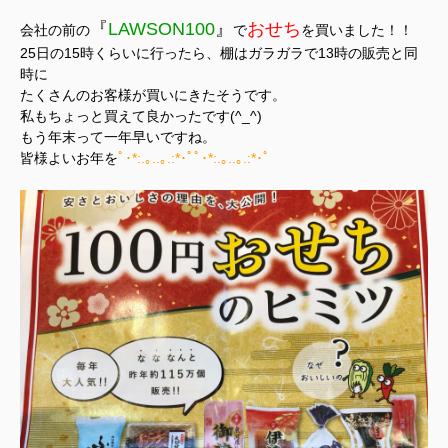
『
LAWSON100
』
おせち
会社の前の
で
を買いました！！
25日の15時くらいに行ったら、棚はガラガラで13時の販売と同
時に
たくさんのお客様が買いにきたそうです。
私もちょっと買えて良かったです(^_^)
もう年末って一年早いですね。
皆様よいお年を
ﾟ･*:.｡..｡.:*･ﾟﾟ･*:.｡..｡.:*･ﾟ