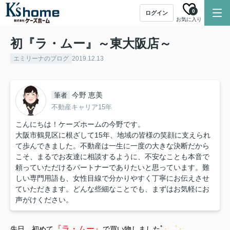
0
ログイン
お気に入り
初『ラ・ムー』～東大阪店～
エミリーナのブログ
2019.12.13
今野 恵美
筆者
不動産キャリア15年
こんにちは！ケーズホームの今野です。
大阪市鶴見区に根ざして15年、地域の皆様の笑顔に支えられ
て歩んできました。不動産は一生に一度の大きな決断だから
こそ、まるでお友達に相談するように、不安なことも本音で
頼っていただけるパートナーでありたいと思っています。難
しい専門用語も、女性目線で分かりやすく丁寧にお伝えさせ
ていただきます。どんな些細なことでも、まずはお気軽にお
声がけください。
『ラ・ムー』
先日、初めて
で買い物しましたﾟ
･:,｡ﾟ･:,｡