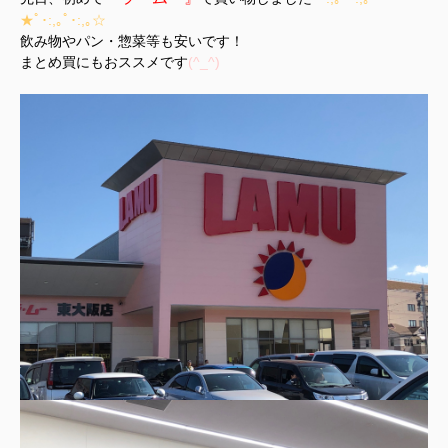
★ﾟ･:,｡ﾟ･:,｡☆
飲み物やパン・惣菜等も安いです！
まとめ買にもおススメです
(^_^)