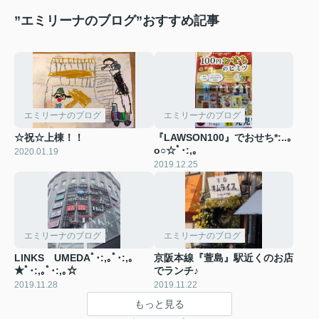
”エミリーナのブログ”おすすめ記事
エミリーナのブログ
エミリーナのブログ
☆祝☆上棟！！
『LAWSON100』でおせち*:..｡
o○☆ﾟ･:,｡
2020.01.19
2019.12.25
エミリーナのブログ
エミリーナのブログ
LINKS UMEDAﾟ･:,｡ﾟ･:,｡
京阪本線『萱島』駅近くのお店
★ﾟ･:,｡ﾟ･:,｡☆
でランチ♪
2019.11.28
2019.11.22
もっと見る