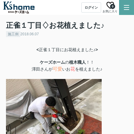
0
ログイン
お気に入り
正雀１丁目♢お花植えました♪
施工例
2018.06.07
<
正雀１丁目にお花植えました♪
>
ケーズホーム
の
植木職人
！！
可愛
花
澤田さんが
お
を植えました♪
い