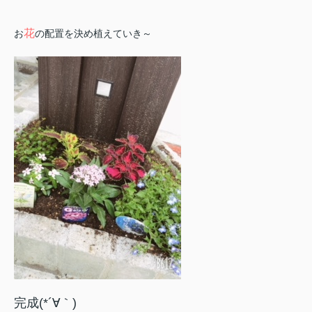
花
お
の配置を決め植えていき～
完成(*´∀｀)