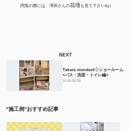
花壇
内
覧の際には、澤田さんの
も見て下さいね♪
NEXT
Takara standard♢ショールーム
<バス・洗面・トイレ編>
2018.06.08
”施工例”おすすめ記事