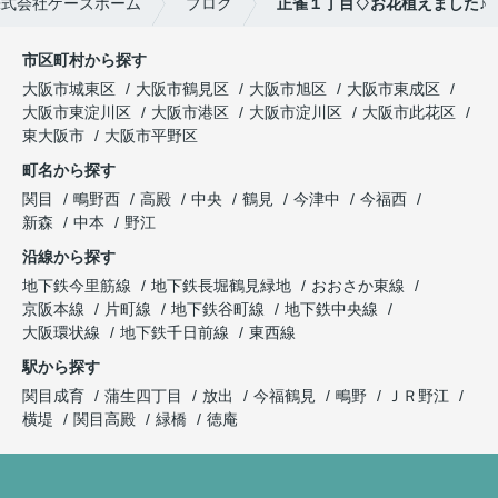
株式会社ケーズホーム
ブログ
正雀１丁目♢お花植えました♪
市区町村から探す
大阪市城東区
大阪市鶴見区
大阪市旭区
大阪市東成区
大阪市東淀川区
大阪市港区
大阪市淀川区
大阪市此花区
東大阪市
大阪市平野区
町名から探す
関目
鴫野西
高殿
中央
鶴見
今津中
今福西
新森
中本
野江
沿線から探す
地下鉄今里筋線
地下鉄長堀鶴見緑地
おおさか東線
京阪本線
片町線
地下鉄谷町線
地下鉄中央線
大阪環状線
地下鉄千日前線
東西線
駅から探す
関目成育
蒲生四丁目
放出
今福鶴見
鴫野
ＪＲ野江
横堤
関目高殿
緑橋
徳庵