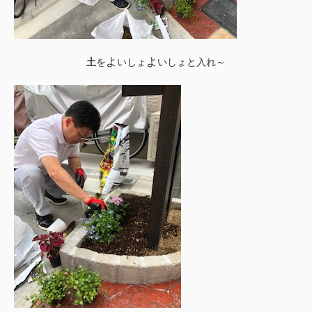
よ
よ
土
を
いしょ
いしょと入れ～