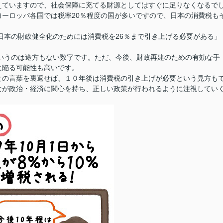
えていますので、社会保障に充てる財源としてはすぐに足りなくなるで
ーロッパ各国では税率20％程度の国が多いですので、日本の消費税も
、「日本の財政健全化のためには消費税を26％まで引き上げる必要がある」
というのは途方もない数字です。ただ、今後、財政再建のための有効な手
に陥る可能性も高いです。
との言葉を裏返せば、１０年後は消費税の引き上げが必要という見方も
なが政治・経済に関心を持ち、正しい政策が行われるように注視してい