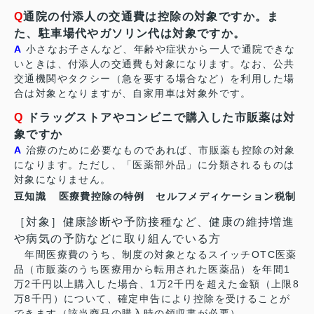
Q
通院の付添人の交通費は控除の対象ですか。ま
た、駐車場代やガソリン代は対象ですか。
A
小さなお子さんなど、年齢や症状から一人で通院できな
いときは、付添人の交通費も対象になります。なお、公共
交通機関やタクシー（急を要する場合など）を利用した場
合は対象となりますが、自家用車は対象外です。
Q
ドラッグストアやコンビニで購入した市販薬は対
象ですか
A
治療のために必要なものであれば、市販薬も控除の対象
になります。ただし、「医薬部外品」に分類されるものは
対象になりません。
豆知識
医療費控除の特例 セルフメディケーション税制
［対象］健康診断や予防接種など、健康の維持増進
や病気の予防などに取り組んでいる方
年間医療費のうち、制度の対象となるスイッチOTC医薬
品（市販薬のうち医療用から転用された医薬品）を年間1
万2千円以上購入した場合、1万2千円を超えた金額（上限8
万8千円）について、確定申告により控除を受けることが
できます（該当商品の購入時の領収書が必要）。