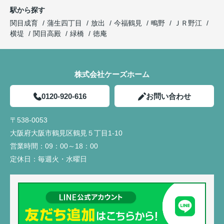
駅から探す
関目成育
蒲生四丁目
放出
今福鶴見
鴫野
ＪＲ野江
横堤
関目高殿
緑橋
徳庵
株式会社ケーズホーム
0120-920-616
お問い合わせ
〒538-0053
大阪府大阪市鶴見区鶴見５丁目1-10
営業時間：
09：00～18：00
定休日：
毎週火・水曜日