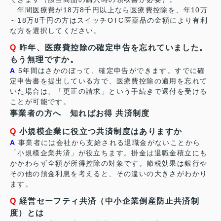
年間医療費が18万8千円以上なら医療費控除を、年10万
～18万8千円の方はスイッチOTC医薬品の金額により有利
な方を選択してください。
Q
昨年、医療費控除の確定申告を忘れていました。
もう無理ですか。
A
5年間はさかのぼって、確定申告ができます。すでに確
定申告書を提出している方で、医療費控除の適用を忘れて
いた場合は、「更正の請求」という手続きで還付を受ける
ことが可能です。
事業者の方へ 知ればお得 共済制度
Q
小規模企業に役立つ共済制度はありますか
A
事業者には会社から支給される退職金がないことから
「小規模企業共済」が役立ちます。掛金は退職金積立にも
かかわらず全額が所得控除の対象です。節税効果は銀行や
その他の預金利息を考えると、その違いの大きさがわかり
ます。
Q
経営セーフティ共済（中小企業倒産防止共済制
度）とは