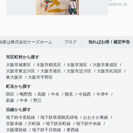
2020.01.19
動産は株式会社ケーズホーム
ブログ
知ればお得！確定申告
市区町村から探す
大阪市城東区
大阪市鶴見区
大阪市旭区
大阪市東成区
大阪市東淀川区
大阪市港区
大阪市淀川区
大阪市此花区
東大阪市
大阪市平野区
町名から探す
関目
鴫野西
高殿
中央
鶴見
今福西
今津中
新森
中本
野江
沿線から探す
地下鉄今里筋線
地下鉄長堀鶴見緑地
おおさか東線
京阪本線
片町線
地下鉄谷町線
地下鉄中央線
大阪環状線
地下鉄千日前線
東西線