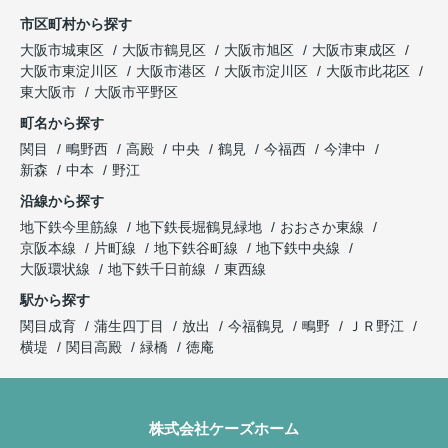
市区町村から探す
大阪市城東区
大阪市鶴見区
大阪市旭区
大阪市東成区
大阪市東淀川区
大阪市港区
大阪市淀川区
大阪市此花区
東大阪市
大阪市平野区
町名から探す
関目
鴫野西
高殿
中央
鶴見
今福西
今津中
新森
中本
野江
沿線から探す
地下鉄今里筋線
地下鉄長堀鶴見緑地
おおさか東線
京阪本線
片町線
地下鉄谷町線
地下鉄中央線
大阪環状線
地下鉄千日前線
東西線
駅から探す
関目成育
蒲生四丁目
放出
今福鶴見
鴫野
ＪＲ野江
横堤
関目高殿
緑橋
徳庵
株式会社ケーズホーム