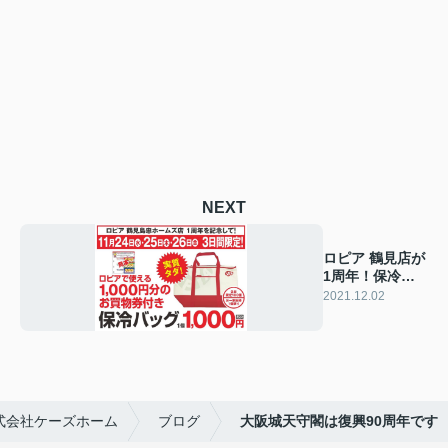
NEXT
ロピア 鶴見店が
1周年！保冷バ
ッグ企画に並び
2021.12.02
ました☆
式会社ケーズホーム
ブログ
大阪城天守閣は復興90周年です