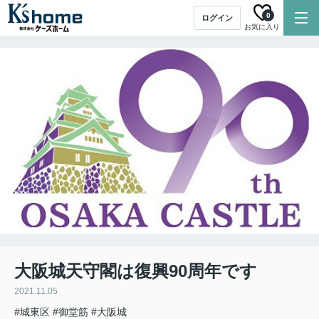
0
ログイン
お気に入り
大阪城天守閣は復興90周年です
2021.11.05
#城東区
#御堂筋
#大阪城