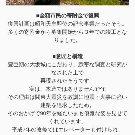
■全額市民の寄附金で復興
復興計画は昭和天皇即位の記念事業だったそう。
多くの寄附金から募集開始から３年での竣工とな
りました。
■意匠と構造
豊臣期の大坂城にこだわり、緻密な調査と研究が
なされた上で
再現されたそうです。
実は、木造ではありません!(^^)!
その理由は関東大震災を教訓に地震・火事に強い
建築を追求したため。
そのおかげで90年を経たいまも優雅な姿を見せて
くれています。
平成7年の改修ではエレベーターも付けられ、