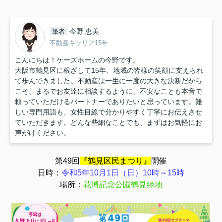
今野 恵美
筆者
不動産キャリア15年
こんにちは！ケーズホームの今野です。
大阪市鶴見区に根ざして15年、地域の皆様の笑顔に支えられ
て歩んできました。不動産は一生に一度の大きな決断だから
こそ、まるでお友達に相談するように、不安なことも本音で
頼っていただけるパートナーでありたいと思っています。難
しい専門用語も、女性目線で分かりやすく丁寧にお伝えさせ
ていただきます。どんな些細なことでも、まずはお気軽にお
声がけください。
第49回
『鶴見区民まつり』
開催
日時：
令和5年10月1日（日）10時～15時
場所：
花博記念公園鶴見緑地