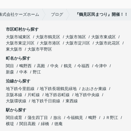
株式会社ケーズホーム
ブログ
『鶴見区民まつり』開催！！
市区町村から探す
大阪市城東区
大阪市鶴見区
大阪市旭区
大阪市東成区
大阪市東淀川区
大阪市港区
大阪市淀川区
大阪市此花区
東大阪市
大阪市平野区
町名から探す
関目
鴫野西
高殿
中央
鶴見
今福西
今津中
新森
中本
野江
沿線から探す
地下鉄今里筋線
地下鉄長堀鶴見緑地
おおさか東線
京阪本線
片町線
地下鉄谷町線
地下鉄中央線
大阪環状線
地下鉄千日前線
東西線
駅から探す
関目成育
蒲生四丁目
放出
今福鶴見
鴫野
ＪＲ野江
横堤
関目高殿
緑橋
徳庵