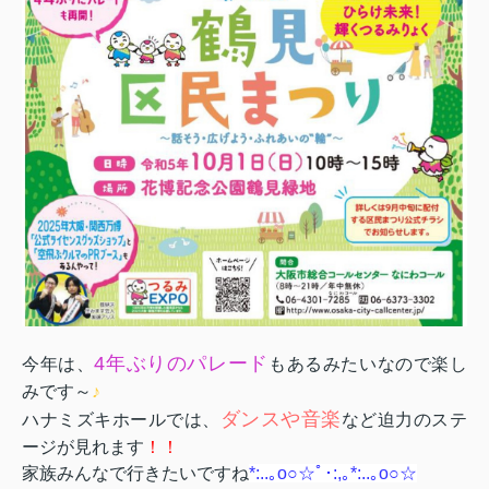
4年ぶりのパレード
今年は、
もあるみたいなので楽し
みです～
♪
ダンスや音楽
ハナミズキホールでは、
など迫力のステ
ージが見れます
！！
家族みんなで行きたいですね
*:..｡o○☆ﾟ･:,｡*:..｡o○☆