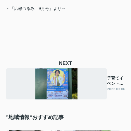
～『広報つるみ 9月号』より～
NEXT
子育てイ
ベントの
お知らせ
2022.03.06
です♪
”地域情報”おすすめ記事