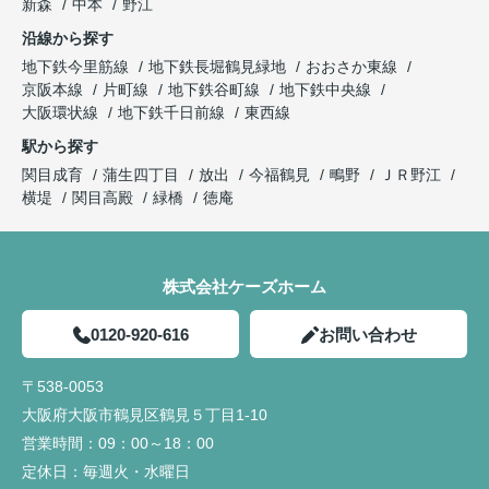
新森
中本
野江
沿線から探す
地下鉄今里筋線
地下鉄長堀鶴見緑地
おおさか東線
京阪本線
片町線
地下鉄谷町線
地下鉄中央線
大阪環状線
地下鉄千日前線
東西線
駅から探す
関目成育
蒲生四丁目
放出
今福鶴見
鴫野
ＪＲ野江
横堤
関目高殿
緑橋
徳庵
株式会社ケーズホーム
0120-920-616
お問い合わせ
〒538-0053
大阪府大阪市鶴見区鶴見５丁目1-10
営業時間：
09：00～18：00
定休日：
毎週火・水曜日