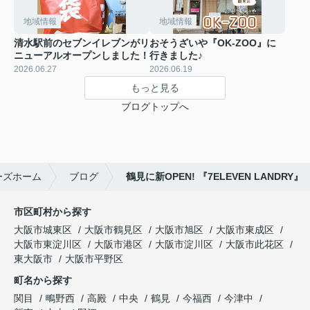
地域情報
地域情報
清水駅前のセブンイレブンがリ
おそうざいや『OK-ZOO』に
ニューアルオープンしました！
行きました♪
2026.06.27
2026.06.19
もっと見る
ブログトップへ
ーズホーム
ブログ
鶴見に新OPEN! 『7ELEVEN LANDRY』
市区町村から探す
大阪市城東区
大阪市鶴見区
大阪市旭区
大阪市東成区
大阪市東淀川区
大阪市港区
大阪市淀川区
大阪市此花区
東大阪市
大阪市平野区
町名から探す
関目
鴫野西
高殿
中央
鶴見
今福西
今津中