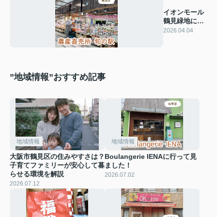
イオンモール
鶴見緑地に新
OPEN! 『旬の
2026.04.04
駅』
”地域情報”おすすめ記事
地域情報
地域情報
大阪市鶴見区の住みやすさは？
Boulangerie IENAに行って見
子育てファミリーが安心して暮
ました！
らせる環境を解説
2026.07.02
2026.07.12