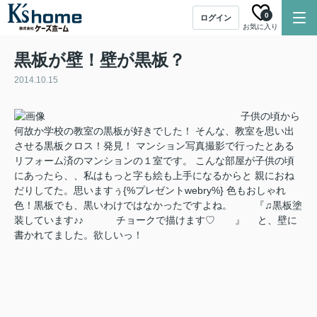
0
ログイン
お気に入り
黒板が壁！壁が黒板？
2014.10.15
子供の頃から
何故か学校の教室の黒板が好きでした！ そんな、教室を思い出
させる黒板クロス！発見！ マンション写真撮影で行ったとある
リフォーム済のマンションの１室です。 こんな部屋が子供の頃
にあったら、、私はもっと字も絵も上手になるからと 親におね
だりしてた。思いますぅ{%プレゼントwebry%} 色もおしゃれ
色！黒板でも、黒いわけではなかったですよね。 『♫黒板塗
装しています♪♪ チョークで描けます♡ 』 と、壁に
書かれてました。欲しいっ！